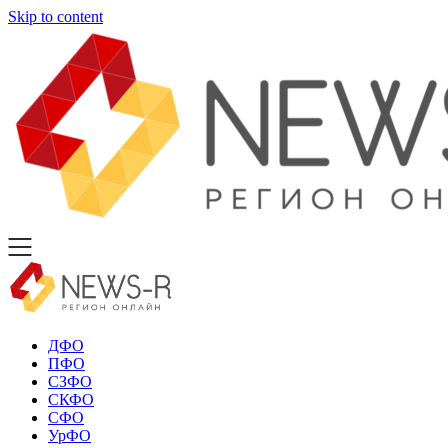
Skip to content
ДФО
ПФО
СЗФО
СКФО
СФО
УрФО