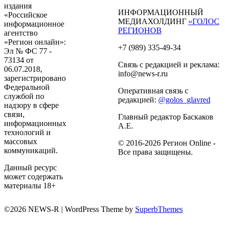
издания
ИНФОРМАЦИОННЫЙ
«Российское
МЕДИАХОЛДИНГ
«ГОЛОС
информационное
РЕГИОНОВ
агентство
«Регион онлайн»:
+7 (989) 335-49-34
Эл № ФС 77 -
73134 от
Связь с редакцией и реклама:
06.07.2018,
info@news-r.ru
зарегистрировано
Федеральной
Оперативная связь с
службой по
редакцией:
@golos_glavred
надзору в сфере
связи,
Главный редактор Баскаков
информационных
А.Е.
технологий и
массовых
© 2016-2026 Регион Online -
коммуникаций.
Все права защищены.
Данный ресурс
может содержать
материалы 18+
©2026 NEWS-R
| WordPress Theme by
SuperbThemes