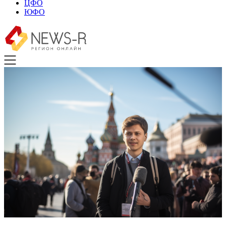
ЦФО
ЮФО