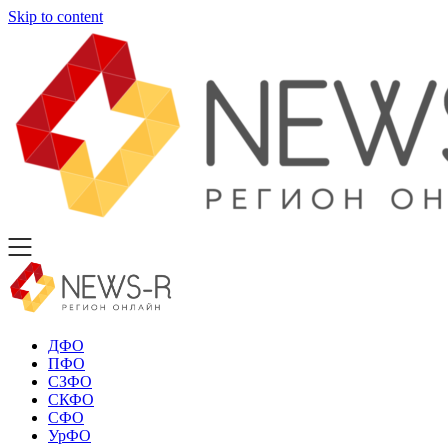
Skip to content
ДФО
ПФО
СЗФО
СКФО
СФО
УрФО