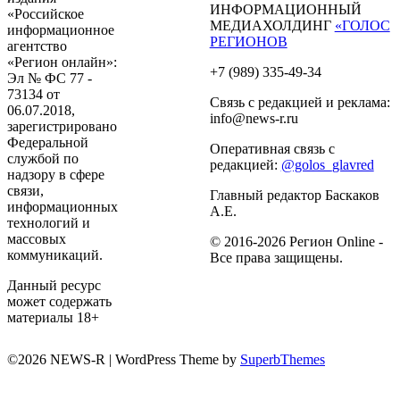
ИНФОРМАЦИОННЫЙ
«Российское
МЕДИАХОЛДИНГ
«ГОЛОС
информационное
РЕГИОНОВ
агентство
«Регион онлайн»:
+7 (989) 335-49-34
Эл № ФС 77 -
73134 от
Связь с редакцией и реклама:
06.07.2018,
info@news-r.ru
зарегистрировано
Федеральной
Оперативная связь с
службой по
редакцией:
@golos_glavred
надзору в сфере
связи,
Главный редактор Баскаков
информационных
А.Е.
технологий и
массовых
© 2016-2026 Регион Online -
коммуникаций.
Все права защищены.
Данный ресурс
может содержать
материалы 18+
©2026 NEWS-R
| WordPress Theme by
SuperbThemes