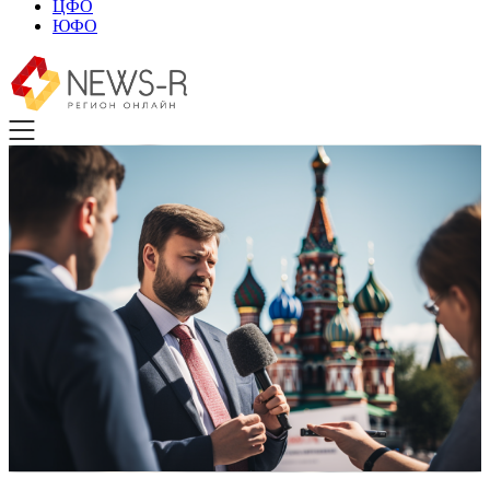
ЦФО
ЮФО