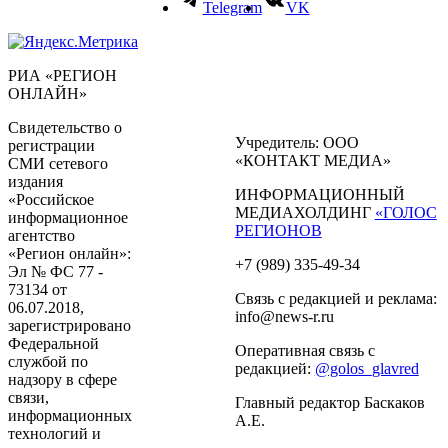
Telegram
VK
РИА «РЕГИОН
ОНЛАЙН»
Свидетельство о
Учредитель: ООО
регистрации
«КОНТАКТ МЕДИА»
СМИ сетевого
издания
ИНФОРМАЦИОННЫЙ
«Российское
МЕДИАХОЛДИНГ
«ГОЛОС
информационное
РЕГИОНОВ
агентство
«Регион онлайн»:
+7 (989) 335-49-34
Эл № ФС 77 -
73134 от
Связь с редакцией и реклама:
06.07.2018,
info@news-r.ru
зарегистрировано
Федеральной
Оперативная связь с
службой по
редакцией:
@golos_glavred
надзору в сфере
связи,
Главный редактор Баскаков
информационных
А.Е.
технологий и