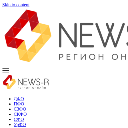
Skip to content
ДФО
ПФО
СЗФО
СКФО
СФО
УрФО