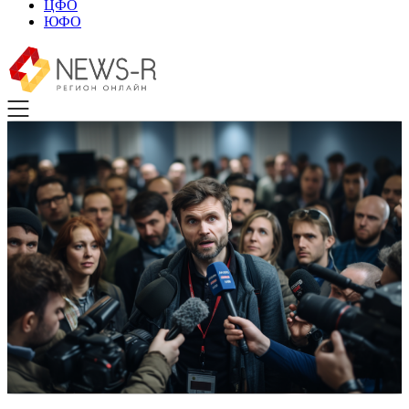
ЦФО
ЮФО