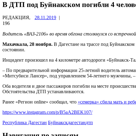
В ДТП под Буйнакском погибли 4 челове
РЕДАКЦИЯ,
28.11.2019
|
196
Водитель «ВАЗ-2106» во время обгона столкнулся со встречно
Махачкала, 28 ноября.
В Дагестане на трассе под Буйнакском
состоянии.
Инцидент произошел на 4 километре автодороги «Буйнакск-Та
– По предварительной информации 25-летний водитель автома
«Митсубиси Лансер», под управлением 54-летнего мужчины, – 
Оба водителя и двое пассажиров погибли на месте происшеств
Обстоятельства ДТП устанавливаются.
Ранее «Регион online» сообщал, что
«семерка» сбила мать и реб
https://www.instagram.com/p/B5aA2BEK107/
Республика Дагестан
Буйнакск
дагестан
дтп
Навигация по записям