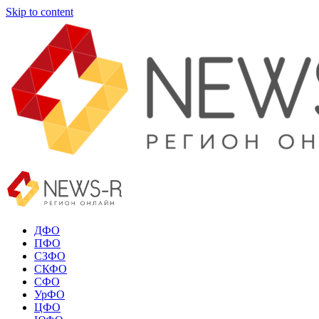
Skip to content
ДФО
ПФО
СЗФО
СКФО
СФО
УрФО
ЦФО