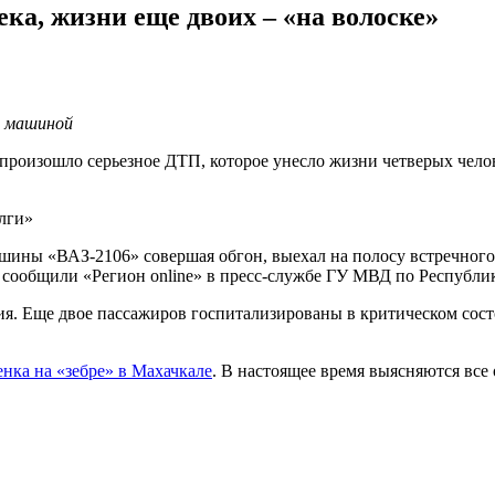
ка, жизни еще двоих – «на волоске»
й машиной
 произошло серьезное ДТП, которое унесло жизни четверых челов
лги»
шины «ВАЗ-2106» совершая обгон, выехал на полосу встречного
сообщили «Регион online» в пресс-службе ГУ МВД по Республик
ия. Еще двое пассажиров госпитализированы в критическом сост
енка на «зебре» в Махачкале
. В настоящее время выясняются все