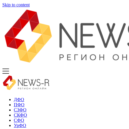
Skip to content
ДФО
ПФО
СЗФО
СКФО
СФО
УрФО