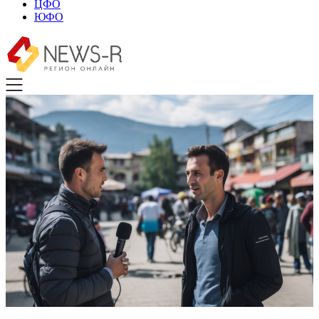
ЦФО
ЮФО