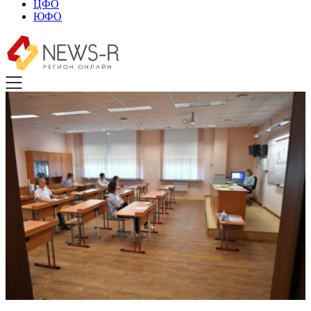
ЦФО
ЮФО