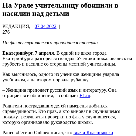
На Урале учительницу обвинили в
насилии над детьми
РЕДАКЦИЯ,
07.04.2022
|
276
По факту случ
ившегося проводится проверка
Екатеринбург, 7 апреля.
В одной из школ города
Екатеринбурга разгорелся скандал. Ученики пожаловались на
грубость и насилие со стороны местной учительницы.
Как выяснилось, одного из учеников женщины ударила
учебником, а на втором порвала рубашку.
– Женщина преподает русский язык и литературу. Она
отрицает все обвинения, – сообщает
Е1.ru
.
Родители пострадавших детей намерены добиться
справедливости. Кто прав, а кто виноват в случившемся –
покажут результаты проверки по факту случившегося,
которую организовало руководство школы.
Ранее «Регион Online» писал, что
врачи Красноярска