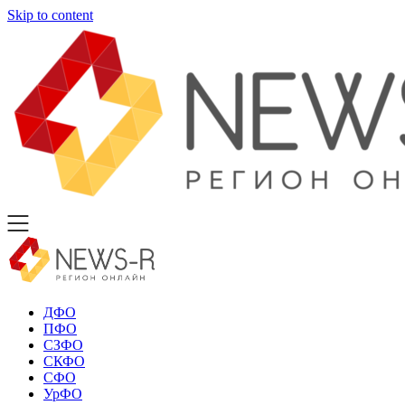
Skip to content
ДФО
ПФО
СЗФО
СКФО
СФО
УрФО