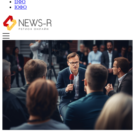
ЦФО
ЮФО