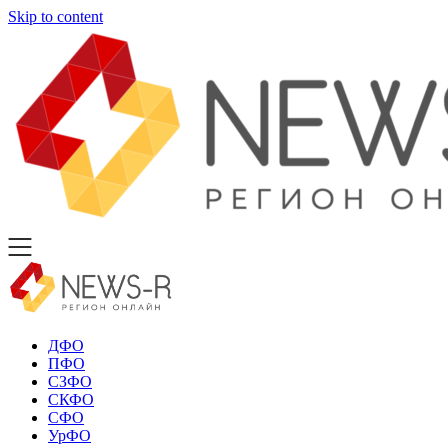
Skip to content
ДФО
ПФО
СЗФО
СКФО
СФО
УрФО