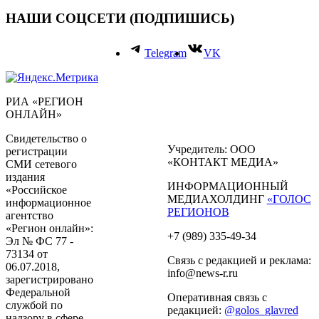
НАШИ СОЦСЕТИ (ПОДПИШИСЬ)
Telegram
VK
РИА «РЕГИОН
ОНЛАЙН»
Свидетельство о
Учредитель: ООО
регистрации
«КОНТАКТ МЕДИА»
СМИ сетевого
издания
ИНФОРМАЦИОННЫЙ
«Российское
МЕДИАХОЛДИНГ
«ГОЛОС
информационное
РЕГИОНОВ
агентство
«Регион онлайн»:
+7 (989) 335-49-34
Эл № ФС 77 -
73134 от
Связь с редакцией и реклама:
06.07.2018,
info@news-r.ru
зарегистрировано
Федеральной
Оперативная связь с
службой по
редакцией:
@golos_glavred
надзору в сфере