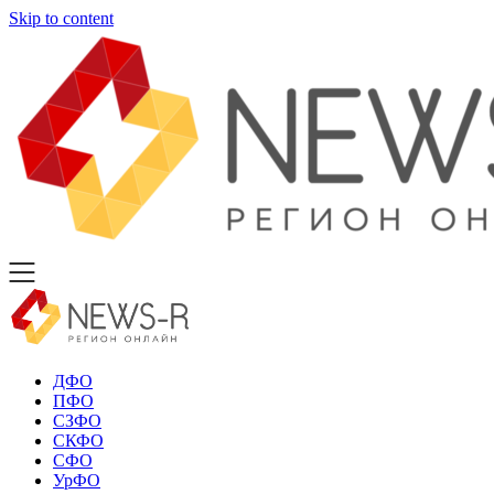
Skip to content
ДФО
ПФО
СЗФО
СКФО
СФО
УрФО