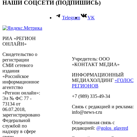
НАШИ СОЦСЕТИ (ПОДПИШИСЬ)
Telegram
VK
РИА «РЕГИОН
ОНЛАЙН»
Свидетельство о
Учредитель: ООО
регистрации
«КОНТАКТ МЕДИА»
СМИ сетевого
издания
ИНФОРМАЦИОННЫЙ
«Российское
МЕДИАХОЛДИНГ
«ГОЛОС
информационное
РЕГИОНОВ
агентство
«Регион онлайн»:
+7 (989) 335-49-34
Эл № ФС 77 -
73134 от
Связь с редакцией и реклама:
06.07.2018,
info@news-r.ru
зарегистрировано
Федеральной
Оперативная связь с
службой по
редакцией:
@golos_glavred
надзору в сфере
связи,