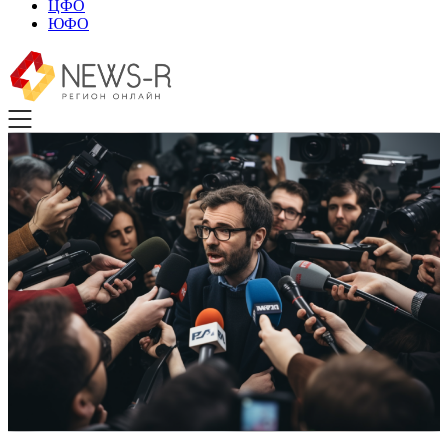
ЦФО
ЮФО