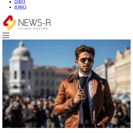
ЦФО
ЮФО