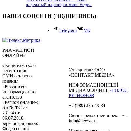
надежный партнёр в мире медиа
НАШИ СОЦСЕТИ (ПОДПИШИСЬ)
Telegram
VK
РИА «РЕГИОН
ОНЛАЙН»
Свидетельство о
Учредитель: ООО
регистрации
«КОНТАКТ МЕДИА»
СМИ сетевого
издания
ИНФОРМАЦИОННЫЙ
«Российское
МЕДИАХОЛДИНГ
«ГОЛОС
информационное
РЕГИОНОВ
агентство
«Регион онлайн»:
+7 (989) 335-49-34
Эл № ФС 77 -
73134 от
Связь с редакцией и реклама:
06.07.2018,
info@news-r.ru
зарегистрировано
Федеральной
Оперативная связь с