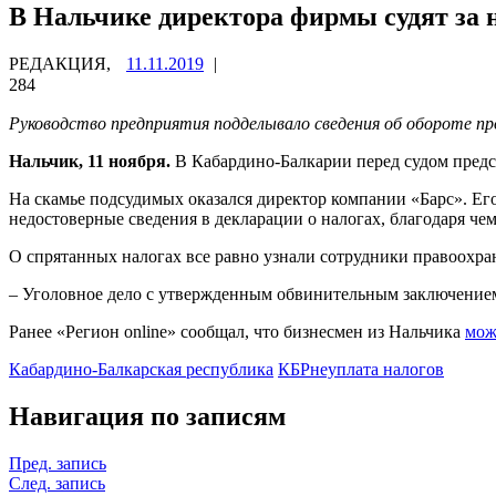
В Нальчике директора фирмы судят за н
РЕДАКЦИЯ,
11.11.2019
|
284
Руководство предприятия подделывало сведения об обороте пр
Нальчик, 11 ноября.
В Кабардино-Балкарии перед судом предс
На скамье подсудимых оказался директор компании «Барс». Его
недостоверные сведения в декларации о налогах, благодаря ч
О спрятанных налогах все равно узнали сотрудники правоохран
– Уголовное дело с утвержденным обвинительным заключением п
Ранее «Регион online» сообщал, что бизнесмен из Нальчика
мож
Кабардино-Балкарская республика
КБР
неуплата налогов
Навигация по записям
Пред. запись
След. запись