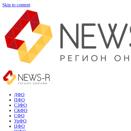
Skip to content
ДФО
ПФО
СЗФО
СКФО
СФО
УрФО
ЦФО