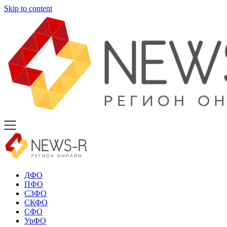
Skip to content
ДФО
ПФО
СЗФО
СКФО
СФО
УрФО