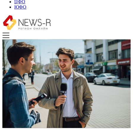
ЦФО
ЮФО