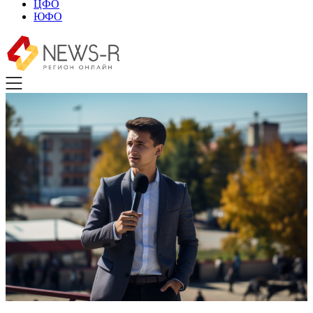
ЦФО
ЮФО