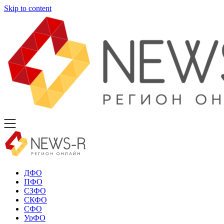
Skip to content
ДФО
ПФО
СЗФО
СКФО
СФО
УрФО