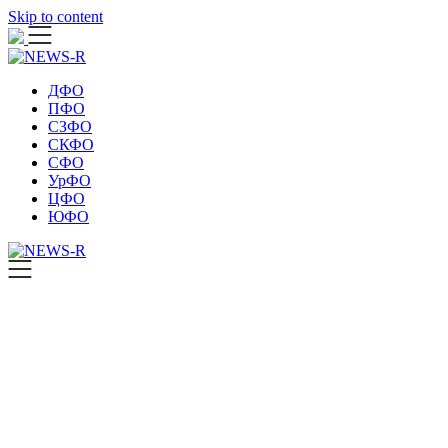
Skip to content
ДФО
ПФО
СЗФО
СКФО
СФО
УрФО
ЦФО
ЮФО