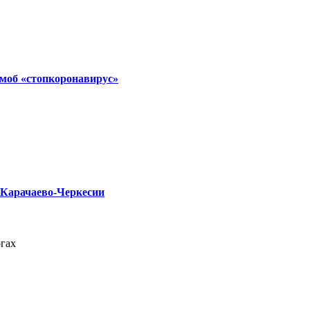
моб «стопкоронавирус»
 Карачаево-Черкесии
гах