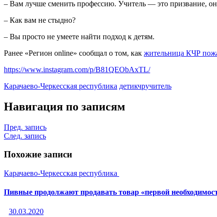
– Вам лучше сменить профессию. Учитель — это призвание, он
– Как вам не стыдно?
– Вы просто не умеете найти подход к детям.
Ранее «Регион online» сообщал о том, как
жительница КЧР пожа
https://www.instagram.com/p/B81QEObAxTL/
Карачаево-Черкесская республика
дети
кчр
учитель
Навигация по записям
Пред. запись
След. запись
Похожие записи
Карачаево-Черкесская республика
Пивные продолжают продавать товар «первой необходимост
30.03.2020