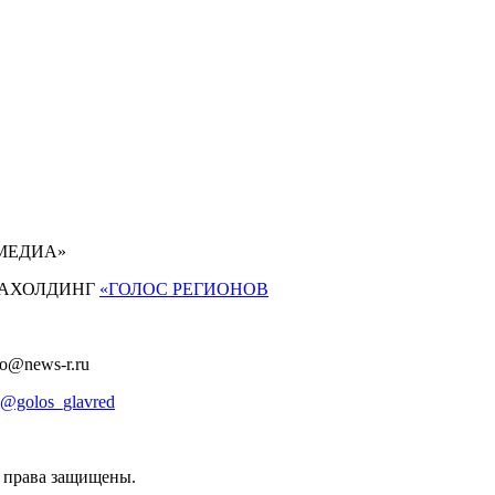
 МЕДИА»
АХОЛДИНГ
«ГОЛОС РЕГИОНОВ
fo@news-r.ru
@golos_glavred
е права защищены.