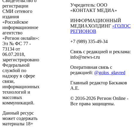
Свидетельство о
Учредитель: ООО
регистрации
«КОНТАКТ МЕДИА»
СМИ сетевого
издания
ИНФОРМАЦИОННЫЙ
«Российское
МЕДИАХОЛДИНГ
«ГОЛОС
информационное
РЕГИОНОВ
агентство
«Регион онлайн»:
+7 (989) 335-49-34
Эл № ФС 77 -
73134 от
Связь с редакцией и реклама:
06.07.2018,
info@news-r.ru
зарегистрировано
Федеральной
Оперативная связь с
службой по
редакцией:
@golos_glavred
надзору в сфере
связи,
Главный редактор Баскаков
информационных
А.Е.
технологий и
массовых
© 2016-2026 Регион Online -
коммуникаций.
Все права защищены.
Данный ресурс
может содержать
материалы 18+