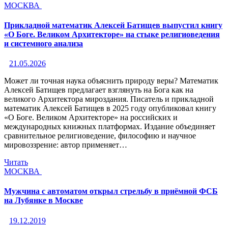
МОСКВА
Прикладной математик Алексей Батищев выпустил книгу
«О Боге. Великом Архитекторе» на стыке религиоведения
и системного анализа
21.05.2026
Может ли точная наука объяснить природу веры? Математик
Алексей Батищев предлагает взглянуть на Бога как на
великого Архитектора мироздания. Писатель и прикладной
математик Алексей Батищев в 2025 году опубликовал книгу
«О Боге. Великом Архитекторе» на российских и
международных книжных платформах. Издание объединяет
сравнительное религиоведение, философию и научное
мировоззрение: автор применяет…
Читать
МОСКВА
Мужчина с автоматом открыл стрельбу в приёмной ФСБ
на Лубянке в Москве
19.12.2019