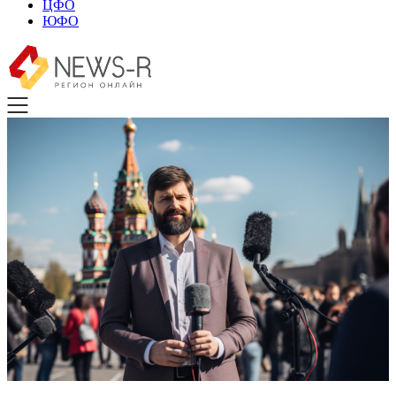
ЦФО
ЮФО