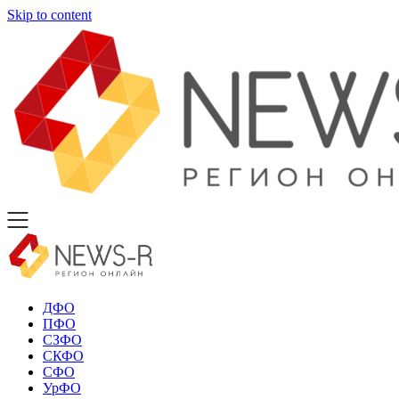
Skip to content
ДФО
ПФО
СЗФО
СКФО
СФО
УрФО