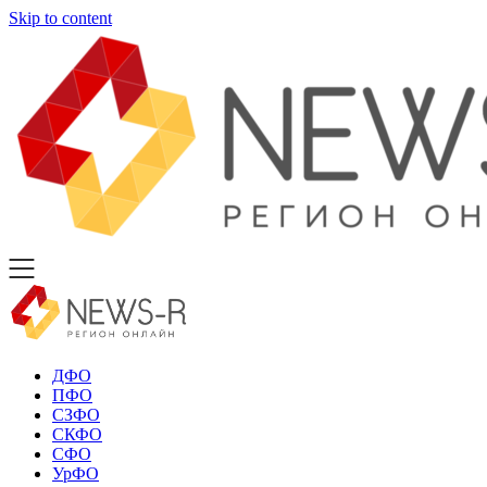
Skip to content
ДФО
ПФО
СЗФО
СКФО
СФО
УрФО