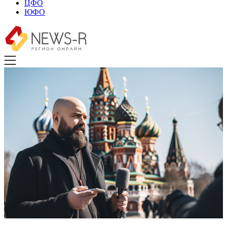
ЦФО
ЮФО