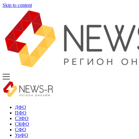
Skip to content
ДФО
ПФО
СЗФО
СКФО
СФО
УрФО