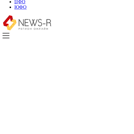
ЦФО
ЮФО