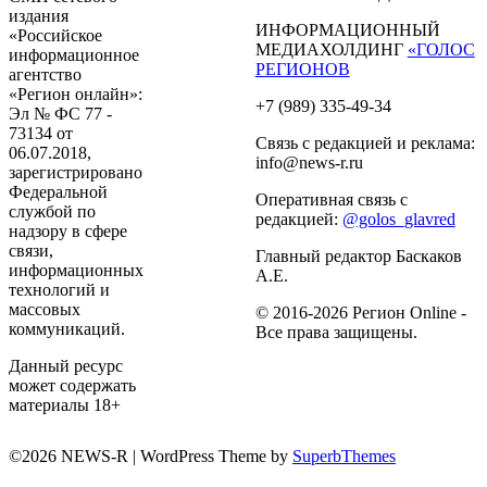
издания
ИНФОРМАЦИОННЫЙ
«Российское
МЕДИАХОЛДИНГ
«ГОЛОС
информационное
РЕГИОНОВ
агентство
«Регион онлайн»:
+7 (989) 335-49-34
Эл № ФС 77 -
73134 от
Связь с редакцией и реклама:
06.07.2018,
info@news-r.ru
зарегистрировано
Федеральной
Оперативная связь с
службой по
редакцией:
@golos_glavred
надзору в сфере
связи,
Главный редактор Баскаков
информационных
А.Е.
технологий и
массовых
© 2016-2026 Регион Online -
коммуникаций.
Все права защищены.
Данный ресурс
может содержать
материалы 18+
©2026 NEWS-R
| WordPress Theme by
SuperbThemes