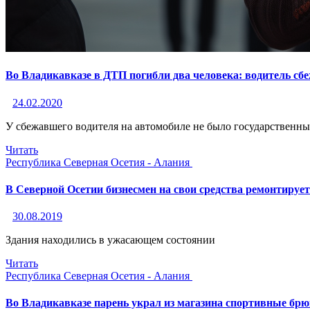
Во Владикавказе в ДТП погибли два человека: водитель сб
24.02.2020
У сбежавшего водителя на автомобиле не было государственн
Читать
Республика Северная Осетия - Алания
В Северной Осетии бизнесмен на свои средства ремонтируе
30.08.2019
Здания находились в ужасающем состоянии
Читать
Республика Северная Осетия - Алания
Во Владикавказе парень украл из магазина спортивные брю