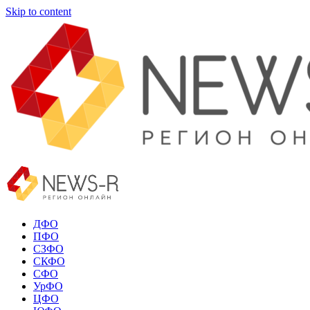
Skip to content
ДФО
ПФО
СЗФО
СКФО
СФО
УрФО
ЦФО