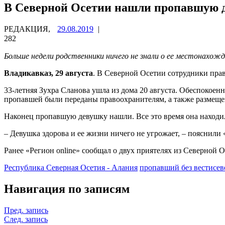
В Северной Осетии нашли пропавшую 
РЕДАКЦИЯ,
29.08.2019
|
282
Больше недели родственники ничего не знали о ее местонахож
Владикавказ, 29 августа
. В Северной Осетии сотрудники пра
33-летняя Зухра Сланова ушла из дома 20 августа. Обеспоко
пропавшей были переданы правоохранителям, а также размеще
Наконец пропавшую девушку нашли. Все это время она находил
– Девушка здорова и ее жизни ничего не угрожает, – пояснили
Ранее «Регион online» сообщал о двух приятелях из Северной 
Республика Северная Осетия - Алания
пропавший без вести
сев
Навигация по записям
Пред. запись
След. запись