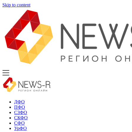
Skip to content
ДФО
ПФО
СЗФО
СКФО
СФО
УрФО