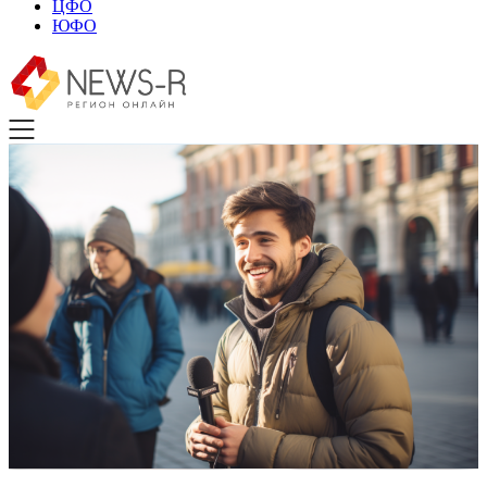
ЦФО
ЮФО