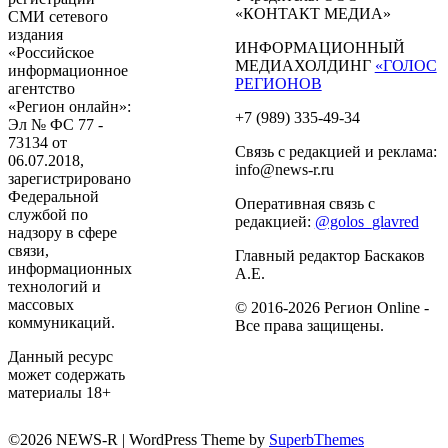
«КОНТАКТ МЕДИА»
СМИ сетевого
издания
ИНФОРМАЦИОННЫЙ
«Российское
МЕДИАХОЛДИНГ
«ГОЛОС
информационное
РЕГИОНОВ
агентство
«Регион онлайн»:
+7 (989) 335-49-34
Эл № ФС 77 -
73134 от
Связь с редакцией и реклама:
06.07.2018,
info@news-r.ru
зарегистрировано
Федеральной
Оперативная связь с
службой по
редакцией:
@golos_glavred
надзору в сфере
связи,
Главный редактор Баскаков
информационных
А.Е.
технологий и
массовых
© 2016-2026 Регион Online -
коммуникаций.
Все права защищены.
Данный ресурс
может содержать
материалы 18+
©2026 NEWS-R
| WordPress Theme by
SuperbThemes