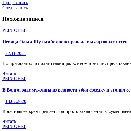
Пред. запись
След. запись
Похожие записи
РЕГИОНЫ
Певица Ольга Шультайс анонсировала выход новых песен
22.11.2021
По признанию исполнительницы, все композиции, представле
Читать
РЕГИОНЫ
В Волгограде мужчина из ревности убил соседку и утопил ее
18.07.2020
В настоящее время решается вопрос о заключении злоумышлен
Читать
РЕГИОНЫ