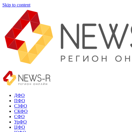
Skip to content
ДФО
ПФО
СЗФО
СКФО
СФО
УрФО
ЦФО