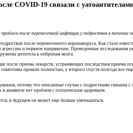
после COVID-19 связали с уатоантителам
 проблем после перенесенной инфекции у подростков в течение м
дростков после перенесенного коронавируса. Как стало известн
ой агрессию и нервное напряжение. Проведенные исследования у
ружены антитела к нейронам мозга.
чше после приема лекарств, устраняющих последствия приема пс
 симптомы прошли полностью, у второго спустя полгода все ещ
ования, потому что описанные случаи с подростками связаны с т
х в анамнезе нет проблем с психическим здоровьем.
ется, в будущем он может еще больше уменьшаться.