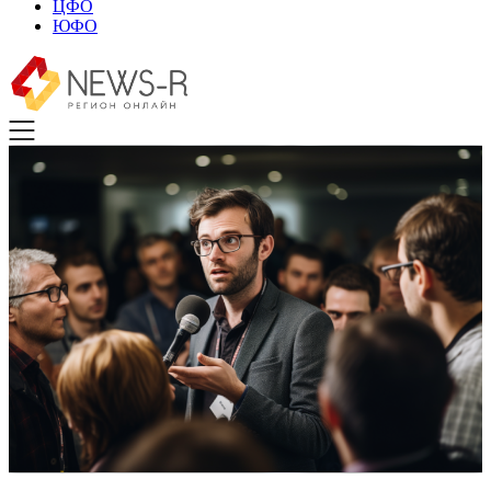
ЦФО
ЮФО