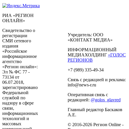
РИА «РЕГИОН
ОНЛАЙН»
Свидетельство о
Учредитель: ООО
регистрации
«КОНТАКТ МЕДИА»
СМИ сетевого
издания
ИНФОРМАЦИОННЫЙ
«Российское
МЕДИАХОЛДИНГ
«ГОЛОС
информационное
РЕГИОНОВ
агентство
«Регион онлайн»:
+7 (989) 335-49-34
Эл № ФС 77 -
73134 от
Связь с редакцией и реклама:
06.07.2018,
info@news-r.ru
зарегистрировано
Федеральной
Оперативная связь с
службой по
редакцией:
@golos_glavred
надзору в сфере
связи,
Главный редактор Баскаков
информационных
А.Е.
технологий и
массовых
© 2016-2026 Регион Online -
коммуникаций.