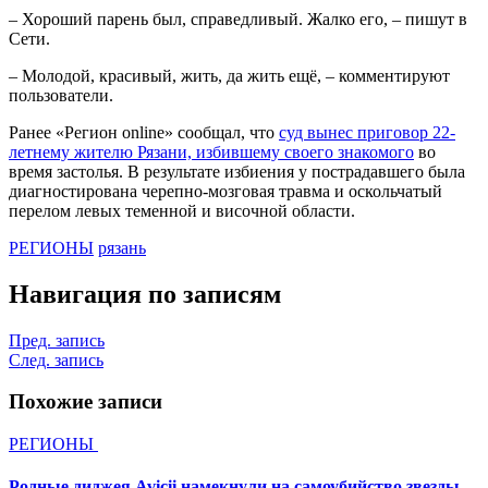
– Хороший парень был, справедливый. Жалко его, – пишут в
Сети.
– Молодой, красивый, жить, да жить ещё, – комментируют
пользователи.
Ранее «Регион online» сообщал, что
суд вынес приговор 22-
летнему жителю Рязани, избившему своего знакомого
во
время застолья. В результате избиения у пострадавшего была
диагностирована черепно-мозговая травма и оскольчатый
перелом левых теменной и височной области.
РЕГИОНЫ
рязань
Навигация по записям
Пред. запись
След. запись
Похожие записи
РЕГИОНЫ
Родные диджея Avicii намекнули на самоубийство звезды