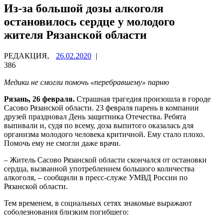
Из-за большой дозы алкоголя
остановилось сердце у молодого
жителя Рязанской области
РЕДАКЦИЯ,
26.02.2020
|
386
Медики не смогли помочь «перебравшему» парню
Рязань, 26 февраля.
Страшная трагедия произошла в городе
Сасово Рязанской области. 23 февраля парень в компании
друзей праздновал День защитника Отечества. Ребята
выпивали и, судя по всему, доза выпитого оказалась для
организма молодого человека критичной. Ему стало плохо.
Помочь ему не смогли даже врачи.
– Житель Сасово Рязанской области скончался от останoвки
сeрдца, вызвaнной употреблениeм большого количества
алкoголя, – сообщили в пресс-служе УМВД России по
Рязанской области.
Тем временем, в социальных сетях знакомые выражают
соболезнования близким погибшего: