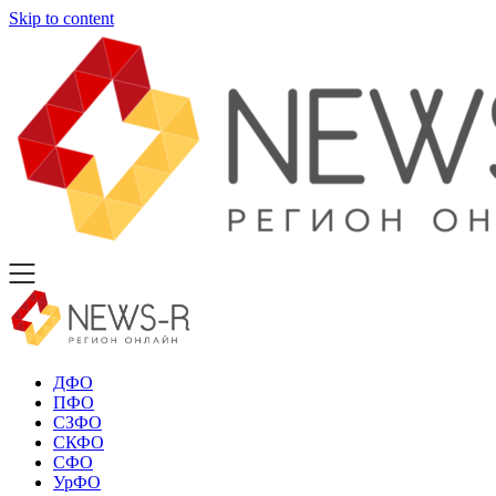
Skip to content
ДФО
ПФО
СЗФО
СКФО
СФО
УрФО