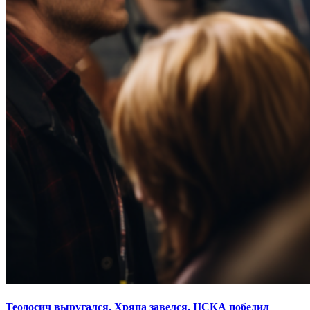
Теодосич выругался, Хряпа завелся, ЦСКА победил