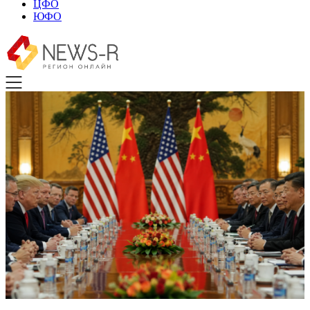
ЦФО
ЮФО