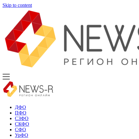
Skip to content
ДФО
ПФО
СЗФО
СКФО
СФО
УрФО