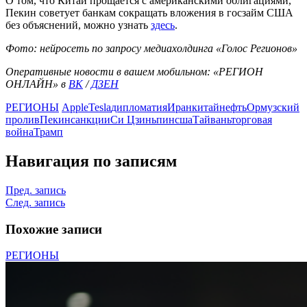
О том, что Китай прощается с американскими облигациями,
Пекин советует банкам сокращать вложения в госзайм США
без объяснений, можно узнать
здесь
.
Фото: нейросеть по запросу медиахолдинга «Голос Регионов»
Оперативные новости в вашем мобильном: «РЕГИОН
ОНЛАЙН» в
ВК
/
ДЗЕН
РЕГИОНЫ
Apple
Tesla
дипломатия
Иран
китай
нефть
Ормузский
пролив
Пекин
санкции
Си Цзиньпин
сша
Тайвань
торговая
война
Трамп
Навигация по записям
Пред. запись
След. запись
Похожие записи
РЕГИОНЫ