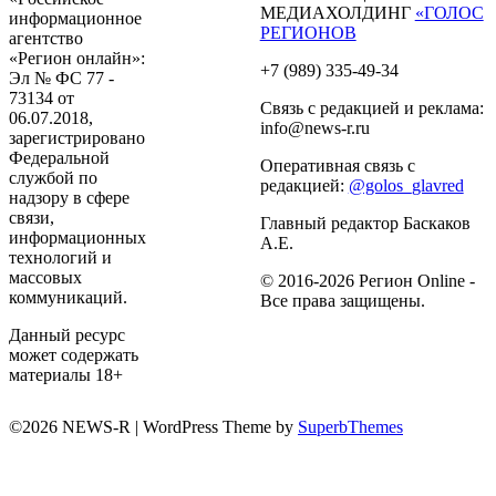
МЕДИАХОЛДИНГ
«ГОЛОС
информационное
РЕГИОНОВ
агентство
«Регион онлайн»:
+7 (989) 335-49-34
Эл № ФС 77 -
73134 от
Связь с редакцией и реклама:
06.07.2018,
info@news-r.ru
зарегистрировано
Федеральной
Оперативная связь с
службой по
редакцией:
@golos_glavred
надзору в сфере
связи,
Главный редактор Баскаков
информационных
А.Е.
технологий и
массовых
© 2016-2026 Регион Online -
коммуникаций.
Все права защищены.
Данный ресурс
может содержать
материалы 18+
©2026 NEWS-R
| WordPress Theme by
SuperbThemes