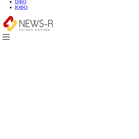
ЦФО
ЮФО