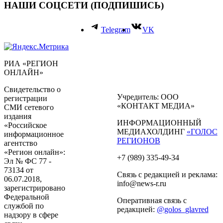
НАШИ СОЦСЕТИ (ПОДПИШИСЬ)
Telegram
VK
РИА «РЕГИОН
ОНЛАЙН»
Свидетельство о
Учредитель: ООО
регистрации
«КОНТАКТ МЕДИА»
СМИ сетевого
издания
ИНФОРМАЦИОННЫЙ
«Российское
МЕДИАХОЛДИНГ
«ГОЛОС
информационное
РЕГИОНОВ
агентство
«Регион онлайн»:
+7 (989) 335-49-34
Эл № ФС 77 -
73134 от
Связь с редакцией и реклама:
06.07.2018,
info@news-r.ru
зарегистрировано
Федеральной
Оперативная связь с
службой по
редакцией:
@golos_glavred
надзору в сфере