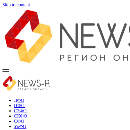
Skip to content
ДФО
ПФО
СЗФО
СКФО
СФО
УрФО