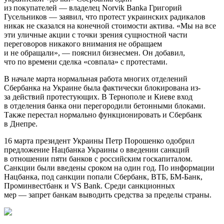
из покупателей — владелец Norvik Bankа Григорий
Гусельников — заявил, что протест украинских радикалов
никак не сказался на конечной стоимости актива. «Мы на все
эти уличные акции с точки зрения сущностной части
переговоров никакого внимания не обращаем
и не обращали», — пояснил бизнесмен. Он добавил,
что по времени сделка «совпала» с протестами.
В начале марта нормальная работа многих отделений
Сбербанка на Украине была фактически блокирована из-
за действий протестующих. В Тернополе и Киеве вход
в отделения банка они перегородили бетонными блоками.
Также перестал нормально функционировать и Сбербанк
в Днепре.
16 марта президент Украины Петр Порошенко одобрил
предложение Нацбанка Украины о введении санкций
в отношении пяти банков с российским госкапиталом.
Санкции были введены сроком на один год. По информации
Нацбанка, под санкции попали Сбербанк, ВТБ, БМ-Банк,
Проминвестбанк и VS Bank. Среди санкционных
мер — запрет банкам выводить средства за пределы страны.