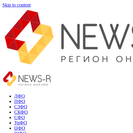
Skip to content
ДФО
ПФО
СЗФО
СКФО
СФО
УрФО
ЦФО