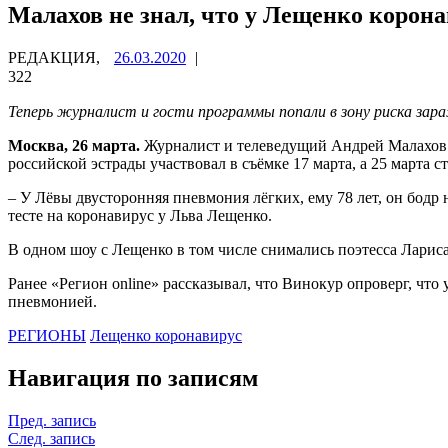
Малахов не знал, что у Лещенко корона
РЕДАКЦИЯ,
26.03.2020
|
322
Теперь журналист и гости программы попали в зону риска зара
Москва, 26 марта.
Журналист и телеведущий Андрей Малахов ок
российской эстрады участвовал в съёмке 17 марта, а 25 марта 
– У Лёвы двусторонняя пневмония лёгких, ему 78 лет, он бод
тесте на коронавирус у Льва Лещенко.
В одном шоу с Лещенко в том числе снимались поэтесса Лариса
Ранее «Регион online» рассказывал, что Винокур опроверг, что
пневмонией.
РЕГИОНЫ
Лещенко коронавирус
Навигация по записям
Пред. запись
След. запись