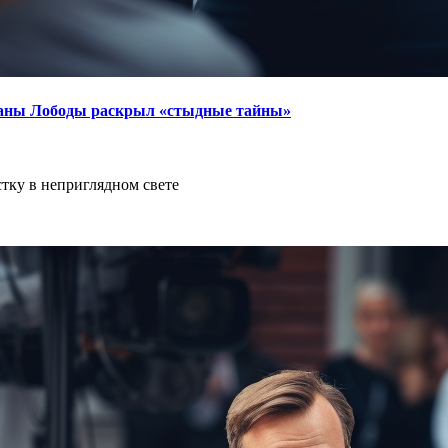
ланы Лободы раскрыл «стыдные тайны»
тку в неприглядном свете