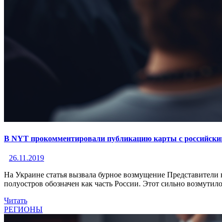
В NYT прокомментировали публикацию карты с российск
26.11.2019
На Украине статья вызвала бурное возмущение Представители 
полуостров обозначен как часть России. Этот сильно возмутил
Читать
РЕГИОНЫ