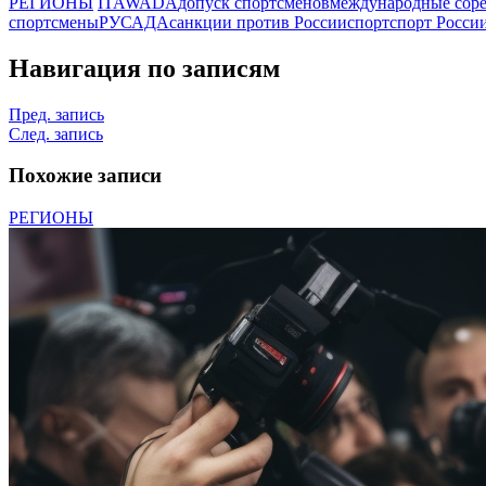
РЕГИОНЫ
ITA
WADA
допуск спортсменов
международные сор
спортсмены
РУСАДА
санкции против России
спорт
спорт Росси
Навигация по записям
Пред. запись
След. запись
Похожие записи
РЕГИОНЫ