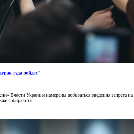
дурак туда пойдет"
сии» Власти Украины намерены добиваться введения запрета на 
акже собираются