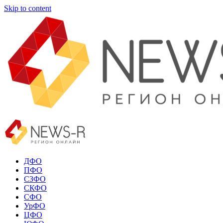
Skip to content
ДФО
ПФО
СЗФО
СКФО
СФО
УрФО
ЦФО