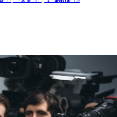
кие игры
олимпийское движение
российские