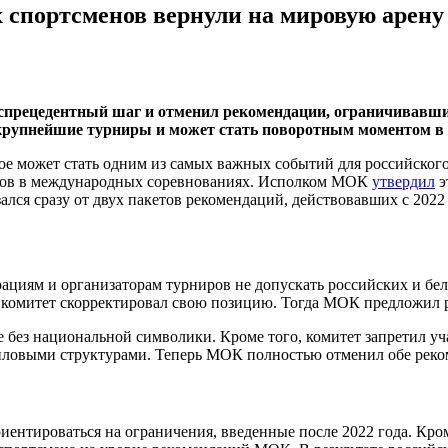
 спортсменов вернули на мировую арену
рецедентный шаг и отменил рекомендации, ограничивавшие
 крупнейшие турниры и может стать поворотным моментом в
е может стать одним из самых важных событий для российского
енов в международных соревнованиях. Исполком МОК
утвердил
э
лся сразу от двух пакетов рекомендаций, действовавших с 2022 
циям и организаторам турниров не допускать российских и бел
 комитет скорректировал свою позицию. Тогда МОК предложил 
се без национальной символики. Кроме того, комитет запретил у
иловыми структурами. Теперь МОК полностью отменил обе реко
ентироваться на ограничения, введенные после 2022 года. Кром