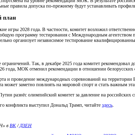
спортсмена на уровне рекомендаций МОК. В результате российс
ные правила допуска по-прежнему будут устанавливать профил
й план
 игры 2028 года. В частности, комитет возложил ответственно
 общую программу тестирования с Международным агентством п
тельно организует независимое тестирование квалифицированны
ограничений. Так, в декабре 2025 года комитет рекомендовал 
026 года, МОК отменил рекомендации в отношении белорусских 
орта и проведение международных соревнований на территории 
а может заметно повлиять на мировой спорт и стать важным эт
Путин разнёс олимпийский комитет за давление на российских 
ого конфликта выступил Дональд Трамп, читайте
здесь
.
Н» в
ВК
/
ДЗЕН