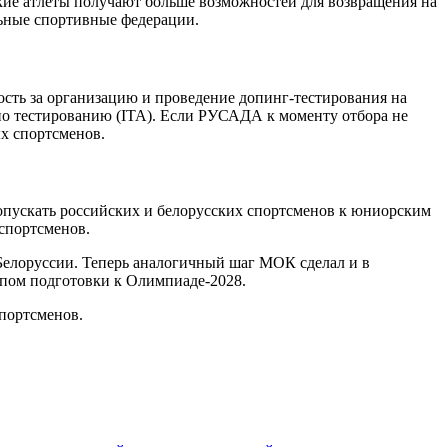
кие атлеты получают больше возможностей для возвращения на
ьные спортивные федерации.
сть за организацию и проведение допинг-тестирования на
о тестированию (ITA). Если РУСАДА к моменту отбора не
х спортсменов.
допускать российских и белорусских спортсменов к юниорским
спортсменов.
Белоруссии. Теперь аналогичный шаг МОК сделал и в
апом подготовки к Олимпиаде-2028.
спортсменов.