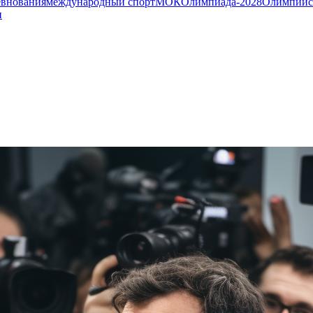
евнования
международный спорт
МОК
Олимпиада-2028
Олимпийс
и