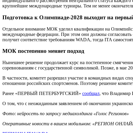
индивидуального рассмотрения нейтрального статуса каждого 
крупнейшие международные турниры. Тем не менее окончатель
Подготовка к Олимпиаде-2028 выходит на первы
Отдельное внимание МОК уделил квалификации на Олимпийские
международные федерации. При этом они должны согласовать
получит соответствие требованиям WADA, тогда ITA самостоя
МОК постепенно меняет подход
Нынешнее решение продолжает курс на постепенное смягчение 
соревнованиям с государственной символикой. Позже, в мае 2
В частности, комитет разрешил участие в командных видах сп
отношении российских спортсменов. Поэтому решение комитет
Ранее «ПЕРВЫЙ ПЕТЕРБУРГСКИЙ»
сообщал
, что Владимир 
О том, что с неожиданным заявлением об окончании украинск
Фото: нейросеть по запросу медиахолдинга «Голос Регионов»
Оперативные новости в вашем мобильном: «РЕГИОН ОНЛАЙ