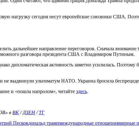
ции. Одни считают, что администрация Дональда Трампа продол
совую нагрузку сегодня несут европейские союзники США. Поэт
лить дальнейшее направление переговоров. Сначала внимание б
возможного разговора президента США с Владимиром Путиным.
нако дипломатическая активность заметно усилилась. Поэтому 
 ли не выдвинули ультиматум НАТО. Украина бросила беспрецеде
раине и «пошла напролом», читайте
здесь
.
ОВ» в
ВК
/
ДЗЕН
/
ТГ
трий Песков
дональд трамп
международные отношения
мирные п