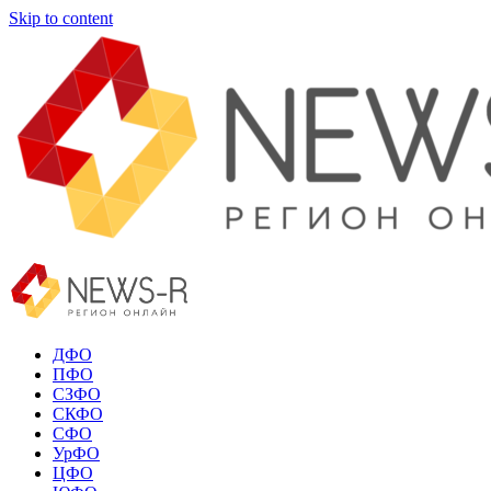
Skip to content
ДФО
ПФО
СЗФО
СКФО
СФО
УрФО
ЦФО