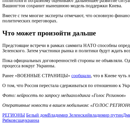
Политологи по-разному оценивают дальнейшее развитие ситуа
Вашингтон сохранит нынешнюю модель поддержки Киева.
Вместе с тем многие эксперты отмечают, что основную финан
политических переговорах.
Что может произойти дальше
Предстоящие встречи в рамках саммита НАТО способны опреде
Зеленского. Затем участники рынка и политики будут ждать 
Пока официальных договоренностей стороны не объявляли. Од
процесса вокруг Украины.
Ранее «ВОЕННЫЕ СТРАНИЦЫ»
сообщали
, что в Киеве чуть
О том, что Россия перестала сдерживаться по отношению к Ук
Фото: нейросеть по запросу медиахолдинга «Голос Регионов»
Оперативные новости в вашем мобильном: «ГОЛОС РЕГИОН
РЕГИОНЫ
Белый дом
Владимир Зеленский
владимир путин
Дми
Рябков
сша
украина