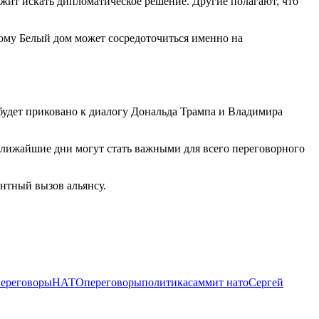
жит искать дипломатическое решение. Другие полагают, что
ому Белый дом может сосредоточиться именно на
удет приковано к диалогу Дональда Трампа и Владимира
ближайшие дни могут стать важными для всего переговорного
нтный вызов альянсу.
ереговоры
НАТО
переговоры
политика
саммит нато
Сергей