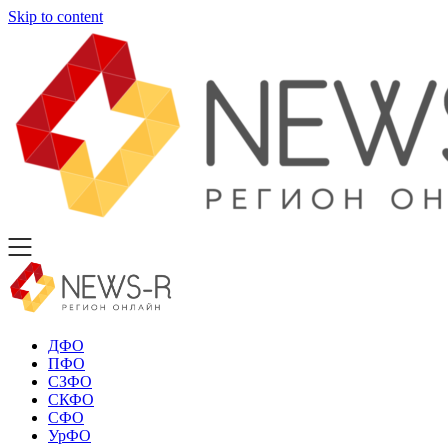
Skip to content
ДФО
ПФО
СЗФО
СКФО
СФО
УрФО