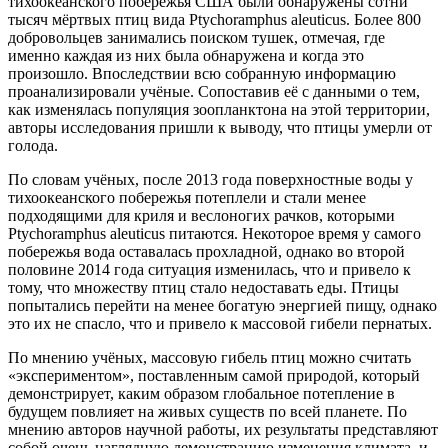
тихоокеанского побережья США были обнаружены сотни
тысяч мёртвых птиц вида Ptychoramphus aleuticus. Более 800
добровольцев занимались поиском тушек, отмечая, где
именно каждая из них была обнаружена и когда это
произошло. Впоследствии всю собранную информацию
проанализировали учёные. Сопоставив её с данными о тем,
как изменялась популяция зоопланктона на этой территории,
авторы исследования пришли к выводу, что птицы умерли от
голода.
По словам учёных, после 2013 года поверхностные воды у
тихоокеанского побережья потеплели и стали менее
подходящими для криля и веслоногих рачков, которыми
Ptychoramphus aleuticus питаются. Некоторое время у самого
побережья вода оставалась прохладной, однако во второй
половине 2014 года ситуация изменилась, что и привело к
тому, что множеству птиц стало недоставать еды. Птицы
попытались перейти на менее богатую энергией пищу, однако
это их не спасло, что и привело к массовой гибели пернатых.
По мнению учёных, массовую гибель птиц можно считать
«экспериментом», поставленным самой природой, который
демонстрирует, каким образом глобальное потепление в
будущем повлияет на живых существ по всей планете. По
мнению авторов научной работы, их результаты представляют
собой очень наглядную демонстрацию изменения климата, и