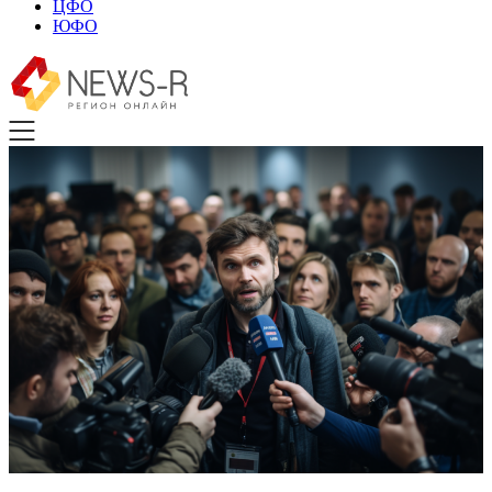
ЦФО
ЮФО