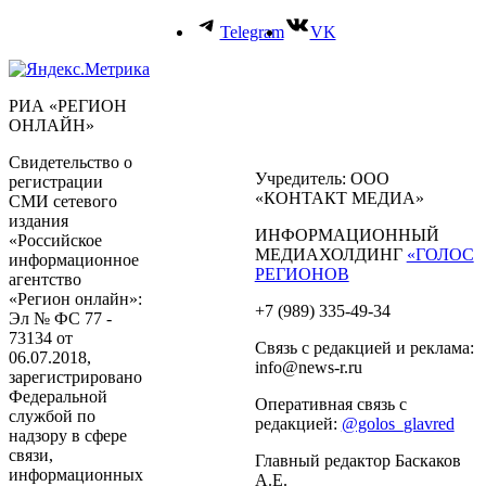
Telegram
VK
РИА «РЕГИОН
ОНЛАЙН»
Свидетельство о
Учредитель: ООО
регистрации
«КОНТАКТ МЕДИА»
СМИ сетевого
издания
ИНФОРМАЦИОННЫЙ
«Российское
МЕДИАХОЛДИНГ
«ГОЛОС
информационное
РЕГИОНОВ
агентство
«Регион онлайн»:
+7 (989) 335-49-34
Эл № ФС 77 -
73134 от
Связь с редакцией и реклама:
06.07.2018,
info@news-r.ru
зарегистрировано
Федеральной
Оперативная связь с
службой по
редакцией:
@golos_glavred
надзору в сфере
связи,
Главный редактор Баскаков
информационных
А.Е.