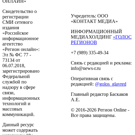
ОНЛАЙН»
Свидетельство о
Учредитель: ООО
регистрации
«КОНТАКТ МЕДИА»
СМИ сетевого
издания
ИНФОРМАЦИОННЫЙ
«Российское
МЕДИАХОЛДИНГ
«ГОЛОС
информационное
РЕГИОНОВ
агентство
«Регион онлайн»:
+7 (989) 335-49-34
Эл № ФС 77 -
73134 от
Связь с редакцией и реклама:
06.07.2018,
info@news-r.ru
зарегистрировано
Федеральной
Оперативная связь с
службой по
редакцией:
@golos_glavred
надзору в сфере
связи,
Главный редактор Баскаков
информационных
А.Е.
технологий и
массовых
© 2016-2026 Регион Online -
коммуникаций.
Все права защищены.
Данный ресурс
может содержать