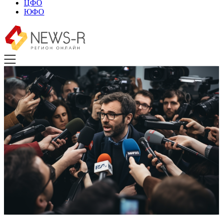
ЦФО
ЮФО