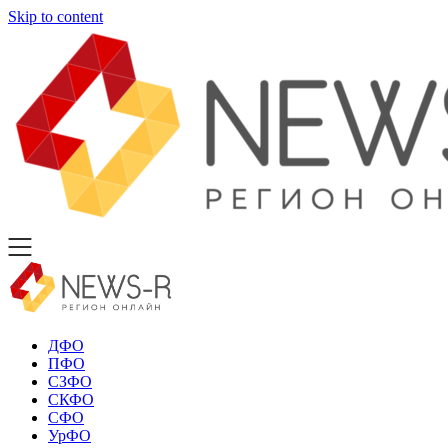
Skip to content
ДФО
ПФО
СЗФО
СКФО
СФО
УрФО