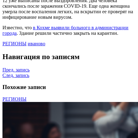
12 уже выписаны после выздоровления. Два человека
скончались после заражения COVID-19. Еще одна женщина
умерла после воспаления легких, на вскрытии ее проверят на
инфицирование новым вирусом.
Известно, что
в Кохме выявили больного в администрации
города
. Здание решили частично закрыть на карантин.
РЕГИОНЫ
иваново
Навигация по записям
Пред. запись
След. запись
Похожие записи
РЕГИОНЫ