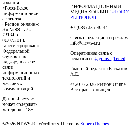
издания
ИНФОРМАЦИОННЫЙ
«Российское
МЕДИАХОЛДИНГ
«ГОЛОС
информационное
РЕГИОНОВ
агентство
«Регион онлайн»:
+7 (989) 335-49-34
Эл № ФС 77 -
73134 от
Связь с редакцией и реклама:
06.07.2018,
info@news-r.ru
зарегистрировано
Федеральной
Оперативная связь с
службой по
редакцией:
@golos_glavred
надзору в сфере
связи,
Главный редактор Баскаков
информационных
А.Е.
технологий и
массовых
© 2016-2026 Регион Online -
коммуникаций.
Все права защищены.
Данный ресурс
может содержать
материалы 18+
©2026 NEWS-R
| WordPress Theme by
SuperbThemes