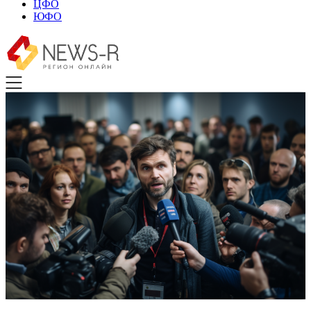
ЦФО
ЮФО