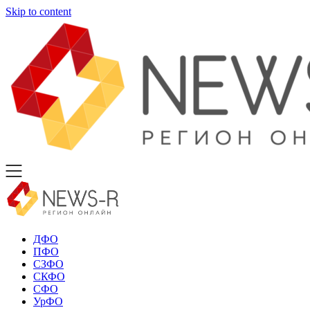
Skip to content
ДФО
ПФО
СЗФО
СКФО
СФО
УрФО