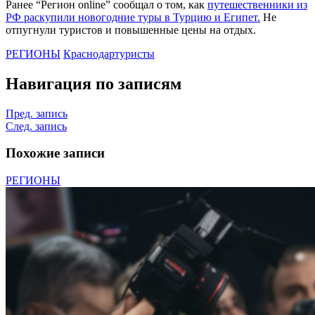
Ранее “Регион online” сообщал о том, как
путешественники из
РФ раскупили новогодние туры в Турцию и Египет.
Не
отпугнули туристов и повышенные цены на отдых.
РЕГИОНЫ
Краснодар
туристы
Навигация по записям
Пред. запись
След. запись
Похожие записи
РЕГИОНЫ