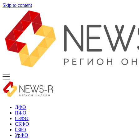
Skip to content
ДФО
ПФО
СЗФО
СКФО
СФО
УрФО