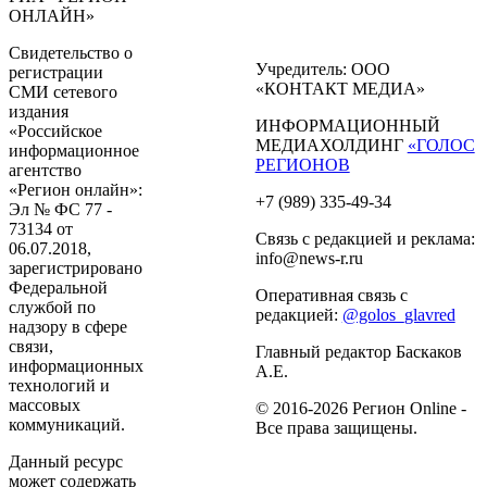
ОНЛАЙН»
Свидетельство о
Учредитель: ООО
регистрации
«КОНТАКТ МЕДИА»
СМИ сетевого
издания
ИНФОРМАЦИОННЫЙ
«Российское
МЕДИАХОЛДИНГ
«ГОЛОС
информационное
РЕГИОНОВ
агентство
«Регион онлайн»:
+7 (989) 335-49-34
Эл № ФС 77 -
73134 от
Связь с редакцией и реклама:
06.07.2018,
info@news-r.ru
зарегистрировано
Федеральной
Оперативная связь с
службой по
редакцией:
@golos_glavred
надзору в сфере
связи,
Главный редактор Баскаков
информационных
А.Е.
технологий и
массовых
© 2016-2026 Регион Online -
коммуникаций.
Все права защищены.
Данный ресурс
может содержать