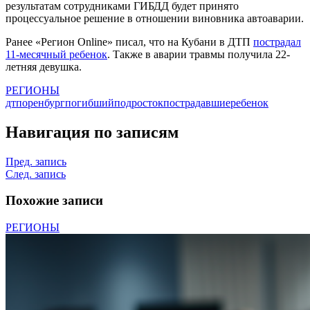
результатам сотрудниками ГИБДД будет принято
процессуальное решение в отношении виновника автоаварии.
Ранее «Регион Online» писал, что на Кубани в ДТП
пострадал
11-месячный ребенок
. Также в аварии травмы получила 22-
летняя девушка.
РЕГИОНЫ
дтп
оренбург
погибший
подросток
пострадавшие
ребенок
Навигация по записям
Пред. запись
След. запись
Похожие записи
РЕГИОНЫ