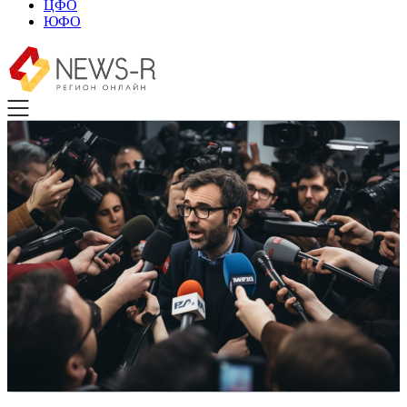
ЦФО
ЮФО