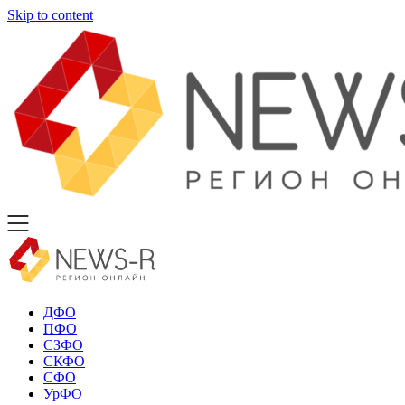
Skip to content
ДФО
ПФО
СЗФО
СКФО
СФО
УрФО