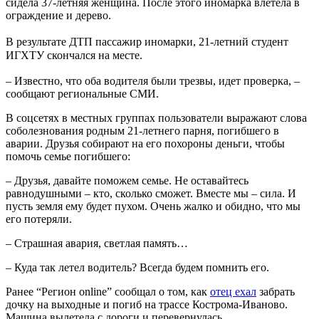
сидела 37-летняя женщина. После этого иномарка влетела в
ограждение и дерево.
⠀
В результате ДТП пассажир иномарки, 21-летний студент
ИГХТУ скончался на месте. ⠀
– Известно, что оба водителя были трезвы, идет проверка, –
сообщают региональные СМИ.
В соцсетях в местных группах пользователи выражают слова
соболезнования родным 21-летнего парня, погибшего в
аварии. Друзья собирают на его похороны деньги, чтобы
помочь семье погибшего:
– Друзья, давайте поможем семье. Не оставайтесь
равнодушными – кто, сколько сможет. Вместе мы – сила. И
пусть земля ему будет пухом. Очень жалко и обидно, что мы
его потеряли.
– Страшная авария, светлая память…
– Куда так летел водитель? Всегда будем помнить его.
Ранее “Регион online” сообщал о том, как
отец ехал
забрать
дочку на выходные и погиб на трассе Кострома-Иваново.
Машина вылетела с дороги и перевернулась.