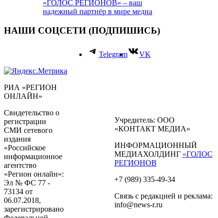
«ГОЛОС РЕГИОНОВ» – ваш
надежный партнёр в мире медиа
НАШИ СОЦСЕТИ (ПОДПИШИСЬ)
Telegram
VK
РИА «РЕГИОН
ОНЛАЙН»
Свидетельство о
Учредитель: ООО
регистрации
«КОНТАКТ МЕДИА»
СМИ сетевого
издания
ИНФОРМАЦИОННЫЙ
«Российское
МЕДИАХОЛДИНГ
«ГОЛОС
информационное
РЕГИОНОВ
агентство
«Регион онлайн»:
+7 (989) 335-49-34
Эл № ФС 77 -
73134 от
Связь с редакцией и реклама:
06.07.2018,
info@news-r.ru
зарегистрировано
Федеральной