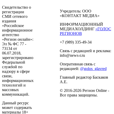
Свидетельство о
Учредитель: ООО
регистрации
«КОНТАКТ МЕДИА»
СМИ сетевого
издания
ИНФОРМАЦИОННЫЙ
«Российское
МЕДИАХОЛДИНГ
«ГОЛОС
информационное
РЕГИОНОВ
агентство
«Регион онлайн»:
+7 (989) 335-49-34
Эл № ФС 77 -
73134 от
Связь с редакцией и реклама:
06.07.2018,
info@news-r.ru
зарегистрировано
Федеральной
Оперативная связь с
службой по
редакцией:
@golos_glavred
надзору в сфере
связи,
Главный редактор Баскаков
информационных
А.Е.
технологий и
массовых
© 2016-2026 Регион Online -
коммуникаций.
Все права защищены.
Данный ресурс
может содержать
материалы 18+