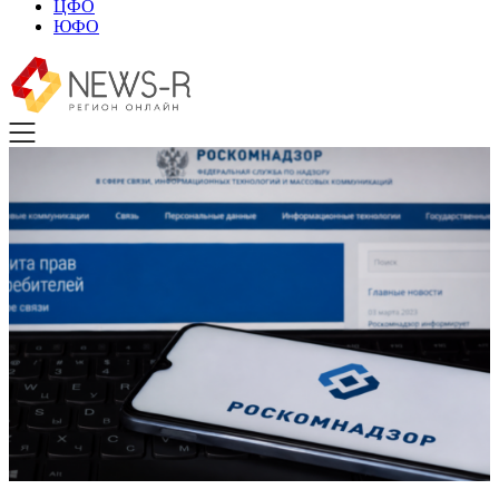
ЦФО
ЮФО