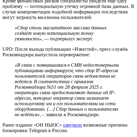
Кроме финансовых рисков специалисты увидели ещё одну
проблему — потенциальную утечку огромной базы данных. В
случае компрометации подобной информации последствия
могут затронуть миллионы пользователей.
«Сбор столь масштабного массива данных
создаёт новую потенциальную точку
уязвимости»
, — подчеркнул эксперт.
UPD: После выхода публикации «Известий», пресс-служба
Роскомнадзора выпустила опровержение:
«В связи с появившимися в СМИ недостоверными
публикациями информируем, что сбор IP-адресов
пользователей операторов связи ведомством не
ведется. В соответствии с приказом
Роскомнадзора №51 от 28 февраля 2025 г.
операторы связи предоставляют данные об IP-
адресах, которые оператор связи назначает
используемому им и его пользователями на сети
оборудованию. {…} Сбор данных о пользователях
не ведётся»
, – заявили в Роскомнадзоре.
Ранее издание «ОН НЬЮС»
озвучило
возможные причины
блокировки Тelegram в России.