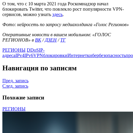
О том, что с 10 марта 2021 года Роскомнадзор начал
блокировать Twitter, что повлекло рост популярности VPN-
сервисов, можно узнать
здесь
.
Фото: нейросеть по запросу медиахолдинга «Голос Регионов»
Оперативные новости в вашем мобильном: «ГОЛОС
РЕГИОНОВ» в
ВК
/
ДЗЕН
/
ТГ
РЕГИОНЫ
DDoS
IP-
адреса
IPv4
IPv6
VPN
блокировки
Интернет
кибербезопасность
про
Навигация по записям
Пред. запись
След. запись
Похожие записи
РЕГИОНЫ