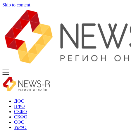
Skip to content
ДФО
ПФО
СЗФО
СКФО
СФО
УрФО