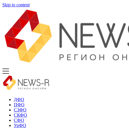
Skip to content
ДФО
ПФО
СЗФО
СКФО
СФО
УрФО