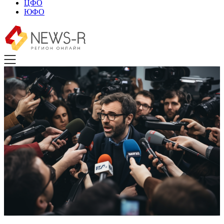
ЦФО
ЮФО