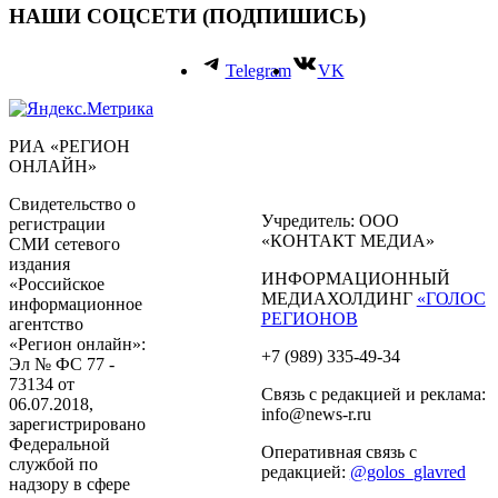
НАШИ СОЦСЕТИ (ПОДПИШИСЬ)
Telegram
VK
РИА «РЕГИОН
ОНЛАЙН»
Свидетельство о
Учредитель: ООО
регистрации
«КОНТАКТ МЕДИА»
СМИ сетевого
издания
ИНФОРМАЦИОННЫЙ
«Российское
МЕДИАХОЛДИНГ
«ГОЛОС
информационное
РЕГИОНОВ
агентство
«Регион онлайн»:
+7 (989) 335-49-34
Эл № ФС 77 -
73134 от
Связь с редакцией и реклама:
06.07.2018,
info@news-r.ru
зарегистрировано
Федеральной
Оперативная связь с
службой по
редакцией:
@golos_glavred
надзору в сфере