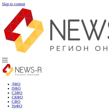
Skip to content
ДФО
ПФО
СЗФО
СКФО
СФО
УрФО