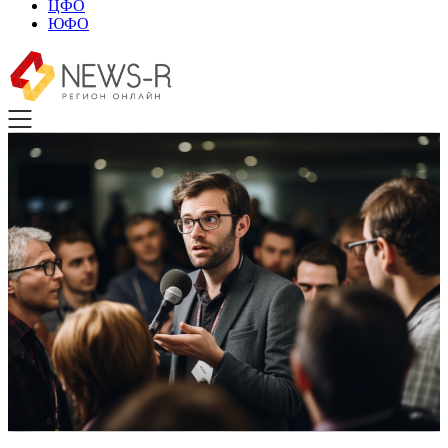
ЦФО
ЮФО