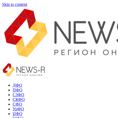
Skip to content
ДФО
ПФО
СЗФО
СКФО
СФО
УрФО
ЦФО