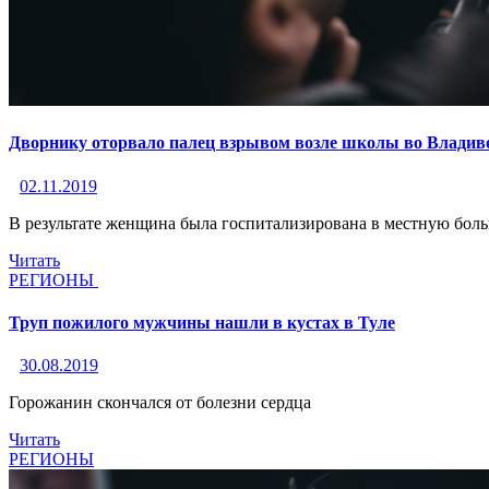
Дворнику оторвало палец взрывом возле школы во Владив
02.11.2019
В результате женщина была госпитализирована в местную бол
Читать
РЕГИОНЫ
Труп пожилого мужчины нашли в кустах в Туле
30.08.2019
Горожанин скончался от болезни сердца
Читать
РЕГИОНЫ