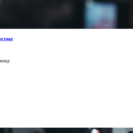
остоке
ьницу