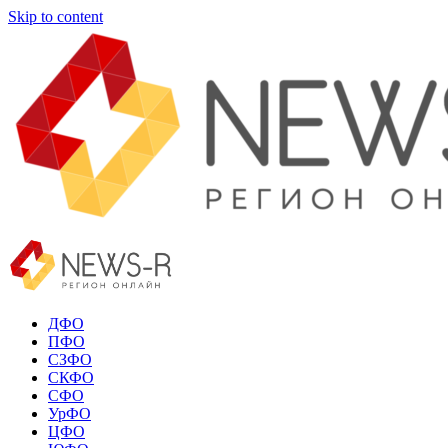
Skip to content
ДФО
ПФО
СЗФО
СКФО
СФО
УрФО
ЦФО