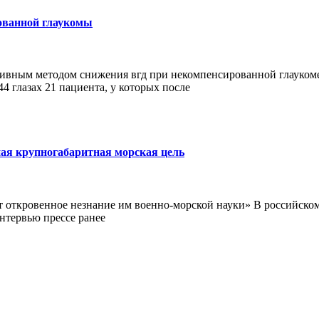
ованной глаукомы
нативным методом снижения вгд при некомпенсированной глауком
4 глазах 21 пациента, у которых после
ая крупногабаритная морская цель
откровенное незнание им военно-морской науки» В российском
нтервью прессе ранее