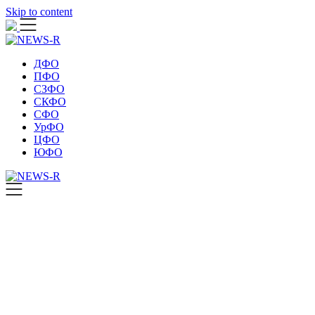
Skip to content
ДФО
ПФО
СЗФО
СКФО
СФО
УрФО
ЦФО
ЮФО