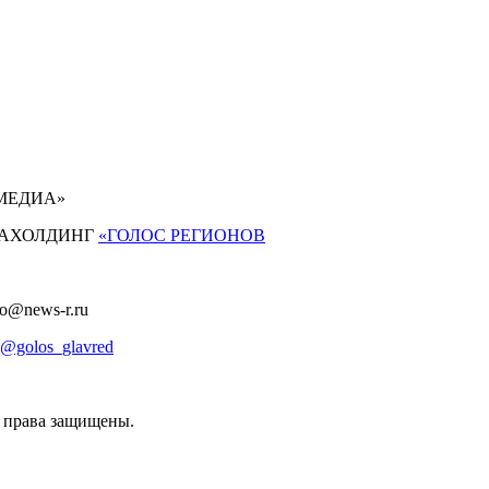
 МЕДИА»
АХОЛДИНГ
«ГОЛОС РЕГИОНОВ
fo@news-r.ru
@golos_glavred
е права защищены.