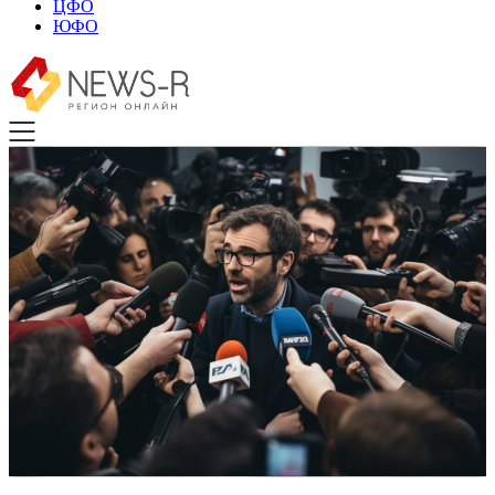
ЦФО
ЮФО