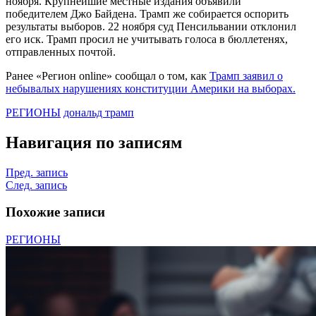
ноября. Крупнейшие местные издания объявили
победителем Джо Байдена. Трамп же собирается оспорить
результаты выборов. 22 ноября суд Пенсильвании отклонил
его иск. Трамп просил не учитывать голоса в бюллетенях,
отправленных почтой.
Ранее «Регион online» сообщал о том, как
Трамп заявил о
небывалых нарушениях конституции Америки на выборах.
РЕГИОНЫ
дональд трамп
Навигация по записям
Пред. запись
След. запись
Похожие записи
РЕГИОНЫ