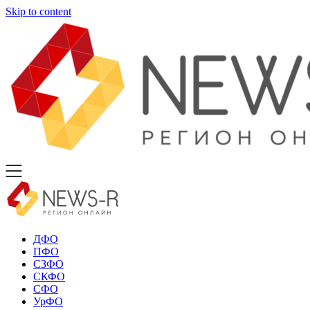
Skip to content
ДФО
ПФО
СЗФО
СКФО
СФО
УрФО