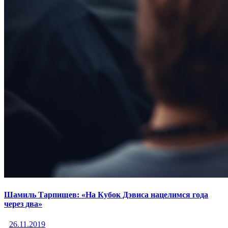
Шамиль Тарпищев: «На Кубок Дэвиса нацелимся года
через два»
26.11.2019