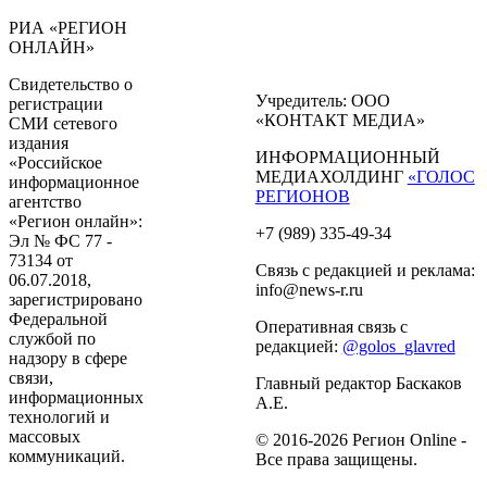
РИА «РЕГИОН
ОНЛАЙН»
Свидетельство о
Учредитель: ООО
регистрации
«КОНТАКТ МЕДИА»
СМИ сетевого
издания
ИНФОРМАЦИОННЫЙ
«Российское
МЕДИАХОЛДИНГ
«ГОЛОС
информационное
РЕГИОНОВ
агентство
«Регион онлайн»:
+7 (989) 335-49-34
Эл № ФС 77 -
73134 от
Связь с редакцией и реклама:
06.07.2018,
info@news-r.ru
зарегистрировано
Федеральной
Оперативная связь с
службой по
редакцией:
@golos_glavred
надзору в сфере
связи,
Главный редактор Баскаков
информационных
А.Е.
технологий и
массовых
© 2016-2026 Регион Online -
коммуникаций.
Все права защищены.