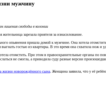
изни мужчину
м лишения свободы в колонии
я жительница зарезала приятеля за изнасилование.
ого опьянения пришла домой к мужчине. Она хотела отомстить е
ыгнать гостью из квартиры. В это время она схватила нож и удар
отела отомстить. При этом в правоохранительные органы по пов
ослаться не смогла, а приводила суду разные версии произошедш
а жизни новорождённого сына
. Женщина заявила, что у её ребён