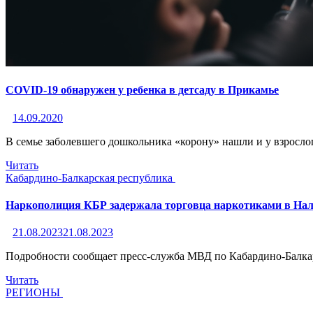
COVID-19 обнаружен у ребенка в детсаду в Прикамье
14.09.2020
В семье заболевшего дошкольника «корону» нашли и у взросло
Читать
Кабардино-Балкарская республика
Наркополиция КБР задержала торговца наркотиками в На
21.08.2023
21.08.2023
Подробности сообщает пресс-служба МВД по Кабардино-Балка
Читать
РЕГИОНЫ