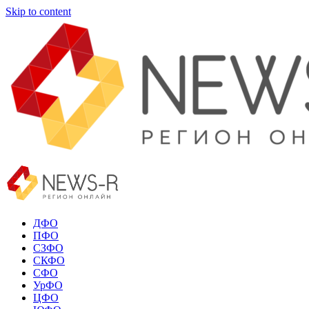
Skip to content
ДФО
ПФО
СЗФО
СКФО
СФО
УрФО
ЦФО