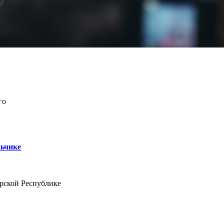
го
льчике
рской Республике