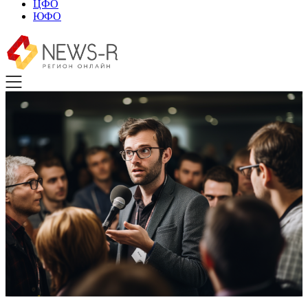
ЦФО
ЮФО