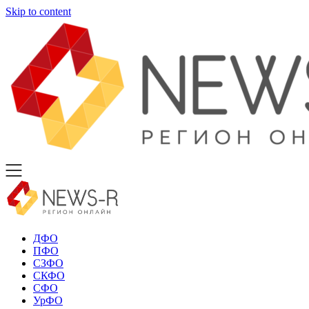
Skip to content
ДФО
ПФО
СЗФО
СКФО
СФО
УрФО