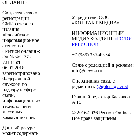
ОНЛАЙН»
Свидетельство о
Учредитель: ООО
регистрации
«КОНТАКТ МЕДИА»
СМИ сетевого
издания
ИНФОРМАЦИОННЫЙ
«Российское
МЕДИАХОЛДИНГ
«ГОЛОС
информационное
РЕГИОНОВ
агентство
«Регион онлайн»:
+7 (989) 335-49-34
Эл № ФС 77 -
73134 от
Связь с редакцией и реклама:
06.07.2018,
info@news-r.ru
зарегистрировано
Федеральной
Оперативная связь с
службой по
редакцией:
@golos_glavred
надзору в сфере
связи,
Главный редактор Баскаков
информационных
А.Е.
технологий и
массовых
© 2016-2026 Регион Online -
коммуникаций.
Все права защищены.
Данный ресурс
может содержать