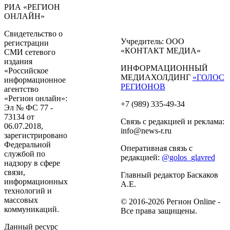
РИА «РЕГИОН
ОНЛАЙН»
Свидетельство о
Учредитель: ООО
регистрации
«КОНТАКТ МЕДИА»
СМИ сетевого
издания
ИНФОРМАЦИОННЫЙ
«Российское
МЕДИАХОЛДИНГ
«ГОЛОС
информационное
РЕГИОНОВ
агентство
«Регион онлайн»:
+7 (989) 335-49-34
Эл № ФС 77 -
73134 от
Связь с редакцией и реклама:
06.07.2018,
info@news-r.ru
зарегистрировано
Федеральной
Оперативная связь с
службой по
редакцией:
@golos_glavred
надзору в сфере
связи,
Главный редактор Баскаков
информационных
А.Е.
технологий и
массовых
© 2016-2026 Регион Online -
коммуникаций.
Все права защищены.
Данный ресурс