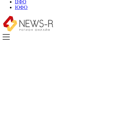
ЦФО
ЮФО