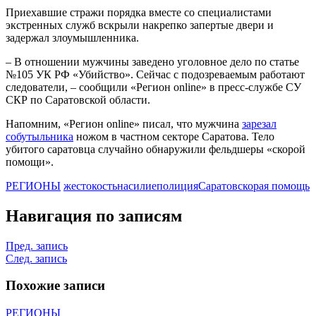
Приехавшие стражи порядка вместе со специалистами
экстренных служб вскрыли накрепко запертые двери и
задержал злоумышленника.
– В отношении мужчины заведено уголовное дело по статье
№105 УК РФ «Убийство». Сейчас с подозреваемым работают
следователи, – сообщили «Регион online» в пресс-службе СУ
СКР по Саратовской области.
Напомним, «Регион online» писал, что мужчина
зарезал
собутыльника
ножом в частном секторе Саратова. Тело
убитого саратовца случайно обнаружили фельдшеры «скорой
помощи».
РЕГИОНЫ
жестокость
насилие
полиция
Саратов
скорая помощь
Навигация по записям
Пред. запись
След. запись
Похожие записи
РЕГИОНЫ