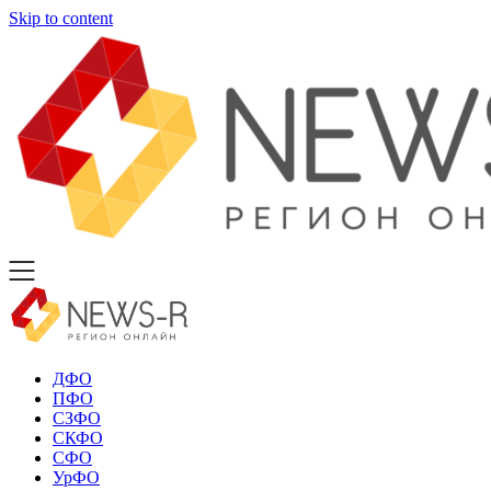
Skip to content
ДФО
ПФО
СЗФО
СКФО
СФО
УрФО