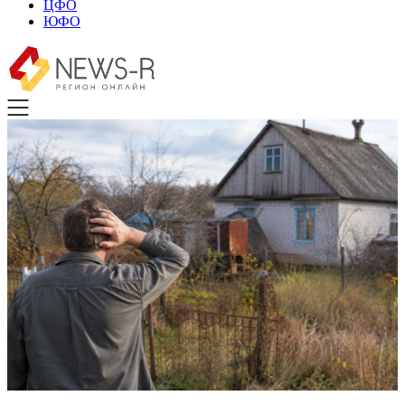
ЦФО
ЮФО