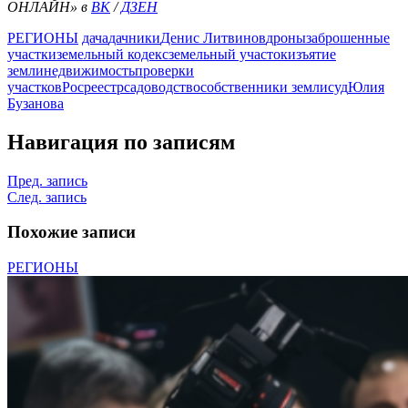
ОНЛАЙН» в
ВК
/
ДЗЕН
РЕГИОНЫ
дача
дачники
Денис Литвинов
дроны
заброшенные
участки
земельный кодекс
земельный участок
изъятие
земли
недвижимость
проверки
участков
Росреестр
садоводство
собственники земли
суд
Юлия
Бузанова
Навигация по записям
Пред. запись
След. запись
Похожие записи
РЕГИОНЫ