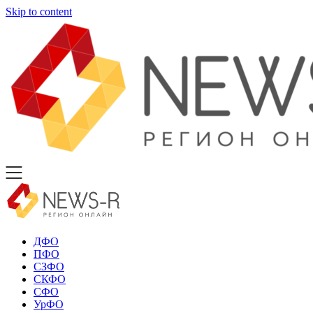
Skip to content
ДФО
ПФО
СЗФО
СКФО
СФО
УрФО