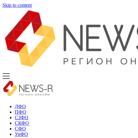
Skip to content
ДФО
ПФО
СЗФО
СКФО
СФО
УрФО