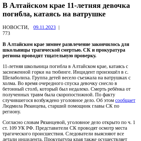
В Алтайском крае 11-летняя девочка
погибла, катаясь на ватрушке
НОВОСТИ,
09.11.2023
|
773
В Алтайском крае зимнее развлечение закончилось для
школьницы трагической смертью. СК и прокуратура
региона проводят тщательную проверку.
11-летняя школьница погибла в Алтайском крае, катаясь с
заснеженной горки на тюбинге. Инцидент произошёл в с.
Шелаболиха. Группа детей весело съезжала на ватрушках с
холма. Во время очередного спуска девочку снесло в
бетонный столб, который был недалеко. Смерть ребёнка от
полученных травм была скоропостижной. По факту
случившегося возбуждено уголовное дело. Об этом
сообщает
Людмила Рязанцева, старший помощник главы СК по
региону.
Согласно словам Рязанцевой, уголовное дело открыто по ч. 1
ст. 109 УК РФ. Представители СК проводят осмотр места
трагического происшествия. Следователи выясняют все
детали инцидента. Прокуратура края также осуществляет