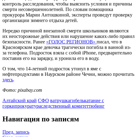
контроль расследования, чтобы выяснить условия и причины
смерти несовершеннолетней. По словам помощника
прокурора Марии Антошкиной, эксперты проведут проверку
организации зимнего отдыха детей.
Нередко причиной внезапной смерти школьников являются
их неосторожные действия или нарушение каких-либо правил
безопасности. Ранее
«ГОЛОС РЕГИОНОВ»
писал, что в
Красноярском крае девочка трагически погибла в ванной из-
за телефона. Подросток взяла с собой iPhone, предварительно
поставив его на зарядку, и уронила его в воду.
О том, что 14-летний подросток утонул в яме с
нефтепродуктами в Наурском районе Чечни, можно прочитать
здесь
.
Фото: pixabay.com
Алтайский край
СФО
ватрушка
гибель
катание с
горки
прокуратура
следственный комитет
тюбинг
Навигация по записям
Пред. запись