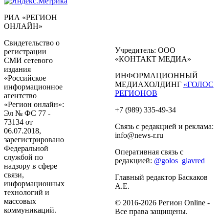
РИА «РЕГИОН
ОНЛАЙН»
Свидетельство о
Учредитель: ООО
регистрации
«КОНТАКТ МЕДИА»
СМИ сетевого
издания
ИНФОРМАЦИОННЫЙ
«Российское
МЕДИАХОЛДИНГ
«ГОЛОС
информационное
РЕГИОНОВ
агентство
«Регион онлайн»:
+7 (989) 335-49-34
Эл № ФС 77 -
73134 от
Связь с редакцией и реклама:
06.07.2018,
info@news-r.ru
зарегистрировано
Федеральной
Оперативная связь с
службой по
редакцией:
@golos_glavred
надзору в сфере
связи,
Главный редактор Баскаков
информационных
А.Е.
технологий и
массовых
© 2016-2026 Регион Online -
коммуникаций.
Все права защищены.