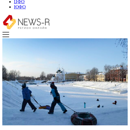
ЦФО
ЮФО