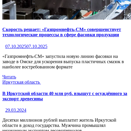
Скорость решает: «Газпромнефть-СМ» совершенствует
технологические процессы в сфере фасовки продукции
07.10.2025
07.10.2025
«Газпромнефть-СМ» запустила новую линию фасовки на
заводе в Омске для ускорения выпуска пластичных смазок в
наиболее востребованном формате
Читать
Иркутская область
В Иркутской области 40 млн руб. взыщут с осуждённого за
экспорт древесины
29.03.2024
Десятки миллионов рублей выплатит житель Иркутской
области в доход государства. Мужчина промышлял
незаконным экспортом лесоматериалов