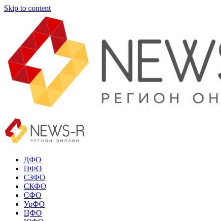
Skip to content
ДФО
ПФО
СЗФО
СКФО
СФО
УрФО
ЦФО