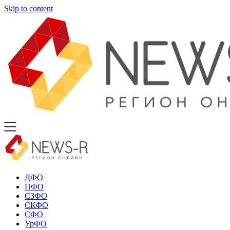
Skip to content
ДФО
ПФО
СЗФО
СКФО
СФО
УрФО