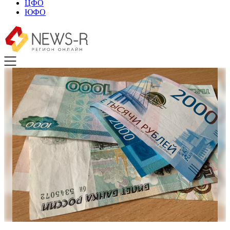
ЦФО
ЮФО