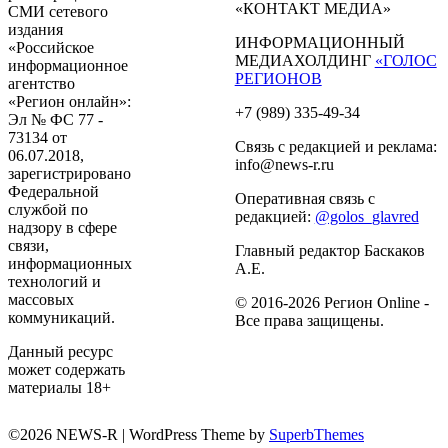
«КОНТАКТ МЕДИА»
СМИ сетевого
издания
ИНФОРМАЦИОННЫЙ
«Российское
МЕДИАХОЛДИНГ
«ГОЛОС
информационное
РЕГИОНОВ
агентство
«Регион онлайн»:
+7 (989) 335-49-34
Эл № ФС 77 -
73134 от
Связь с редакцией и реклама:
06.07.2018,
info@news-r.ru
зарегистрировано
Федеральной
Оперативная связь с
службой по
редакцией:
@golos_glavred
надзору в сфере
связи,
Главный редактор Баскаков
информационных
А.Е.
технологий и
массовых
© 2016-2026 Регион Online -
коммуникаций.
Все права защищены.
Данный ресурс
может содержать
материалы 18+
©2026 NEWS-R
| WordPress Theme by
SuperbThemes