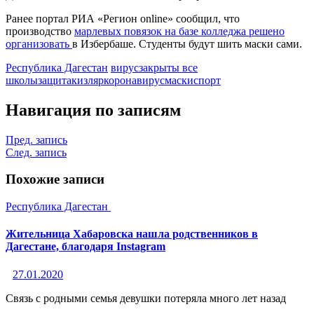
Ранее портал РИА «Регион online» сообщил, что
производство
марлевых повязок на базе колледжа решено
организовать
в Избербаше. Студенты будут шить маски сами.
Республика Дагестан
вирус
закрыты все
школы
защита
кизляр
коронавирус
маски
спорт
Навигация по записям
Пред. запись
След. запись
Похожие записи
Республика Дагестан
Жительница Хабаровска нашла родственников в
Дагестане, благодаря Instagram
27.01.2020
Связь с родными семья девушки потеряла много лет назад