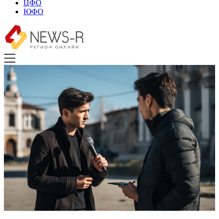
ЦФО
ЮФО