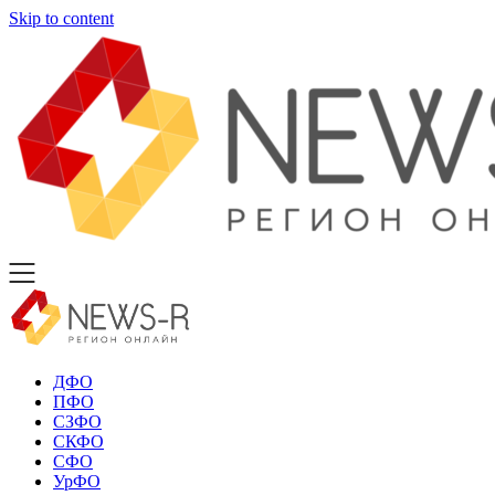
Skip to content
ДФО
ПФО
СЗФО
СКФО
СФО
УрФО