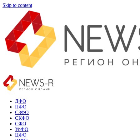
Skip to content
ДФО
ПФО
СЗФО
СКФО
СФО
УрФО
ЦФО