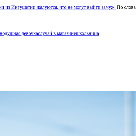
и из Ингушетии жалуются, что не могут выйти замуж.
По слова
нодушная девочка
случай в магазине
школьница