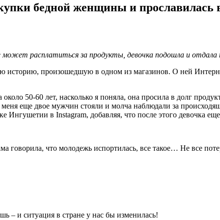
упки бедной женщины и прославилась в
е может расплатиться за продукты, девочка подошла и отдала п
историю, произошедшую в одном из магазинов. О ней Интернет
около 50-60 лет, насколько я поняла, она просила в долг продукт
 меня еще двое мужчин стояли и молча наблюдали за происходящ
е Ингушетии в Instagram, добавляя, что после этого девочка ещ
ма говорила, что молодежь испортилась, все такое… Не все потер
ь – и ситуация в стране у нас бы изменилась!