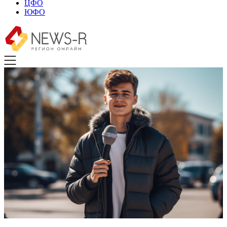
ЦФО
ЮФО