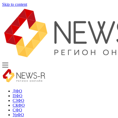
Skip to content
ДФО
ПФО
СЗФО
СКФО
СФО
УрФО