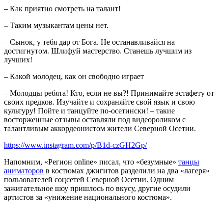
– Как приятно смотреть на талант!
– Таким музыкантам цены нет.
– Сынок, у тебя дар от Бога. Не останавливайся на
достигнутом. Шлифуй мастерство. Станешь лучшим из
лучших!
– Какой молодец, как он свободно играет
– Молодцы ребята! Кто, если не вы?! Принимайте эстафету от
своих предков. Изучайте и сохраняйте свой язык и свою
культуру! Пойте и танцуйте по-осетински! – такие
восторженные отзывы оставляли под видеороликом с
талантливым аккордеонистом жители Северной Осетии.
https://www.instagram.com/p/B1d-czGH2Gp/
Напомним, «Регион online» писал, что «безумные»
танцы
аниматоров
в костюмах джигитов разделили на два «лагеря»
пользователей соцсетей Северной Осетии. Одним
зажигательное шоу пришлось по вкусу, другие осудили
артистов за «унижение национального костюма».