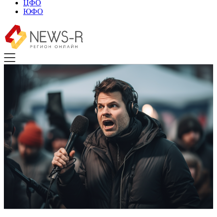
ЦФО
ЮФО