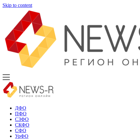
Skip to content
ДФО
ПФО
СЗФО
СКФО
СФО
УрФО