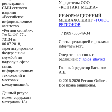
Учредитель: ООО
регистрации
«КОНТАКТ МЕДИА»
СМИ сетевого
издания
ИНФОРМАЦИОННЫЙ
«Российское
МЕДИАХОЛДИНГ
«ГОЛОС
информационное
РЕГИОНОВ
агентство
«Регион онлайн»:
+7 (989) 335-49-34
Эл № ФС 77 -
73134 от
Связь с редакцией и реклама:
06.07.2018,
info@news-r.ru
зарегистрировано
Федеральной
Оперативная связь с
службой по
редакцией:
@golos_glavred
надзору в сфере
связи,
Главный редактор Баскаков
информационных
А.Е.
технологий и
массовых
© 2016-2026 Регион Online -
коммуникаций.
Все права защищены.
Данный ресурс
может содержать
материалы 18+