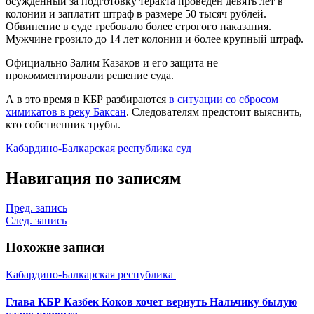
осужденный за подготовку теракта проведен девять лет в
колонии и заплатит штраф в размере 50 тысяч рублей.
Обвинение в суде требовало более строгого наказания.
Мужчине грозило до 14 лет колонии и более крупный штраф.
Официально Залим Казаков и его защита не
прокомментировали решение суда.
А в это время в КБР разбираются
в ситуации со сбросом
химикатов в реку Баксан
. Следователям предстоит выяснить,
кто собственник трубы.
Кабардино-Балкарская республика
суд
Навигация по записям
Пред. запись
След. запись
Похожие записи
Кабардино-Балкарская республика
Глава КБР Казбек Коков хочет вернуть Нальчику былую