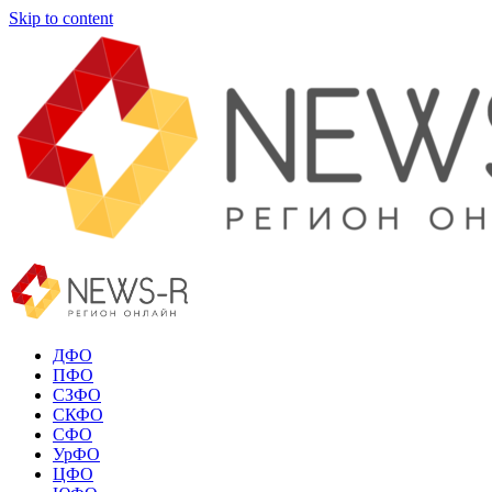
Skip to content
ДФО
ПФО
СЗФО
СКФО
СФО
УрФО
ЦФО