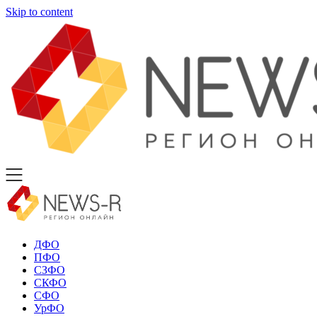
Skip to content
ДФО
ПФО
СЗФО
СКФО
СФО
УрФО