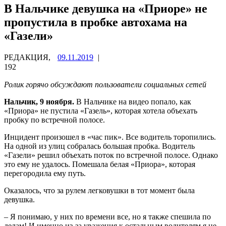
В Нальчике девушка на «Приоре» не
пропустила в пробке автохама на
«Газели»
РЕДАКЦИЯ,
09.11.2019
|
192
Ролик горячо обсуждают пользователи социальных сетей
Нальчик, 9 ноября.
В Нальчике на видео попало, как
«Приора» не пустила «Газель», которая хотела объехать
пробку по встречной полосе.
Инцидент произошел в «час пик». Все водитель торопились.
На одной из улиц собралась большая пробка. Водитель
«Газели» решил объехать поток по встречной полосе. Однако
это ему не удалось. Помешала белая «Приора», которая
перегородила ему путь.
Оказалось, что за рулем легковушки в тот момент была
девушка.
– Я понимаю, у них по времени все, но я также спешила по
делам! И именно из-за уважения к остальным водителям я не