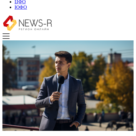
ЦФО
ЮФО