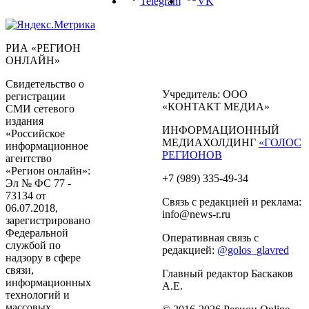
Telegram
VK
РИА «РЕГИОН
ОНЛАЙН»
Свидетельство о
Учредитель: ООО
регистрации
«КОНТАКТ МЕДИА»
СМИ сетевого
издания
ИНФОРМАЦИОННЫЙ
«Российское
МЕДИАХОЛДИНГ
«ГОЛОС
информационное
РЕГИОНОВ
агентство
«Регион онлайн»:
+7 (989) 335-49-34
Эл № ФС 77 -
73134 от
Связь с редакцией и реклама:
06.07.2018,
info@news-r.ru
зарегистрировано
Федеральной
Оперативная связь с
службой по
редакцией:
@golos_glavred
надзору в сфере
связи,
Главный редактор Баскаков
информационных
А.Е.
технологий и
массовых